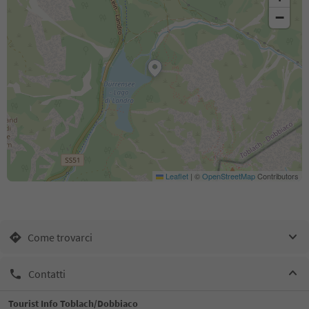
−
Leaflet
|
©
OpenStreetMap
Contributors
Come trovarci
Contatti
Tourist Info Toblach/Dobbiaco