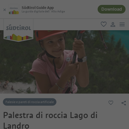
Südtirol Guide App
Download
La guida digitale dell´Alto Adige
men
favoriti
user lin
Falesie e pareti di roccia artificiale
Palestra di roccia Lago di
Landro