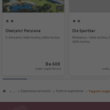
1
/
7
Oberjahrl Pensione
Die Sportbar
S. Giovanni, Valle Aurina, Valle Aurina
Riobianco - Valle Aurina, V
Valle Aurina
Da
60
€
notte / ospiti IVA incl.
notte /
...
Esperienze ed eventi
Tutte le esperienze
Tappeto magi