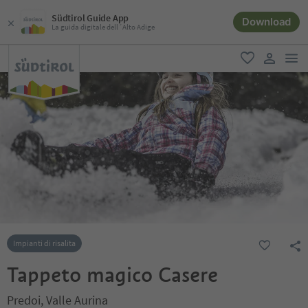
Südtirol Guide App
Download
La guida digitale dell´Alto Adige
men
favoriti
user lin
Impianti di risalita
Tappeto magico Casere
Predoi, Valle Aurina