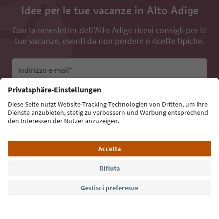
Idee per le tue vacanze in Alto Adige
Con la newsletter dell’Alto Adige ricevi consigli per le
tue vacanze, eventi da non perdere e ricette tipiche.
Indirizzo e-mail*
Iscriviti alla newsletter
Lingua: Italiano