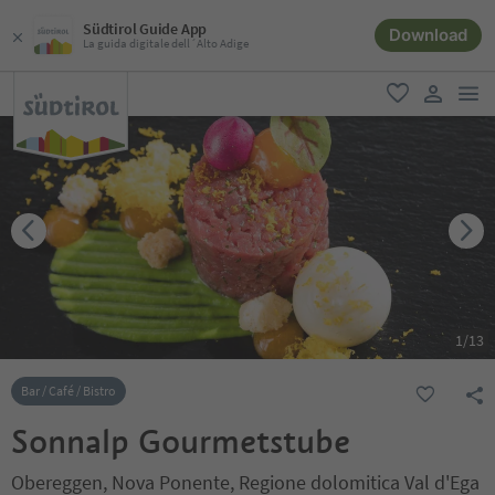
Südtirol Guide App
Download
La guida digitale dell´Alto Adige
men
favoriti
user lin
1
/
13
Bar / Café / Bistro
Sonnalp Gourmetstube
Obereggen, Nova Ponente, Regione dolomitica Val d'Ega