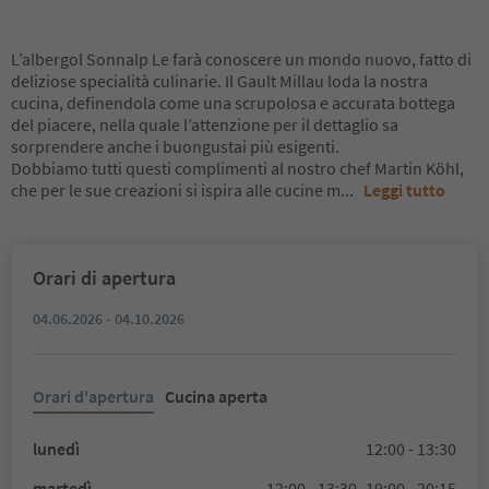
L’albergol Sonnalp Le farà conoscere un mondo nuovo, fatto di
deliziose specialità culinarie. Il Gault Millau loda la nostra
cucina, definendola come una scrupolosa e accurata bottega
del piacere, nella quale l’attenzione per il dettaglio sa
sorprendere anche i buongustai più esigenti.
Dobbiamo tutti questi complimenti al nostro chef Martin Köhl,
che per le sue creazioni si ispira alle cucine m
...
Leggi tutto
Orari di apertura
04.06.2026 - 04.10.2026
Orari d'apertura
Cucina aperta
lunedì
12:00 - 13:30
martedì
12:00 - 13:30,
19:00 - 20:15