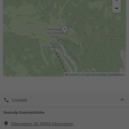
−
Leaflet
|
©
OpenStreetMap
Contributors
Contatti
Sonnalp Gourmetstube
Obereggen 28,39050,Obereggen