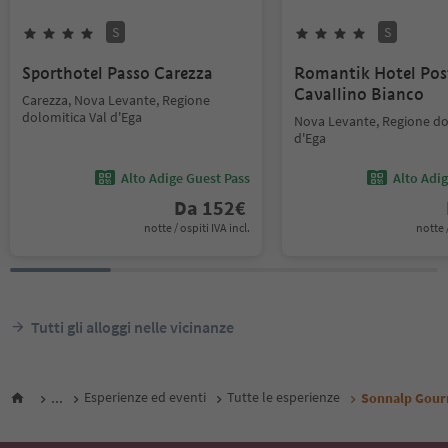
S
S
Sporthotel Passo Carezza
Romantik Hotel Pos
Cavallino Bianco
Carezza, Nova Levante, Regione
dolomitica Val d'Ega
Nova Levante, Regione do
d'Ega
Alto Adige Guest Pass
Alto Adi
Da
152
€
notte / ospiti IVA incl.
notte /
Tutti gli alloggi nelle vicinanze
...
Esperienze ed eventi
Tutte le esperienze
Sonnalp Gour