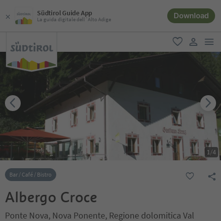
Südtirol Guide App
Download
La guida digitale dell´Alto Adige
men
favoriti
user lin
1
/
4
Bar / Café / Bistro
Albergo Croce
Ponte Nova, Nova Ponente, Regione dolomitica Val