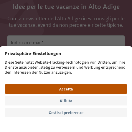
Idee per le tue vacanze in Alto Adige
Con la newsletter dell’Alto Adige ricevi consigli per le
tue vacanze, eventi da non perdere e ricette tipiche.
Indirizzo e-mail*
Iscriviti alla newsletter
Lingua: Italiano