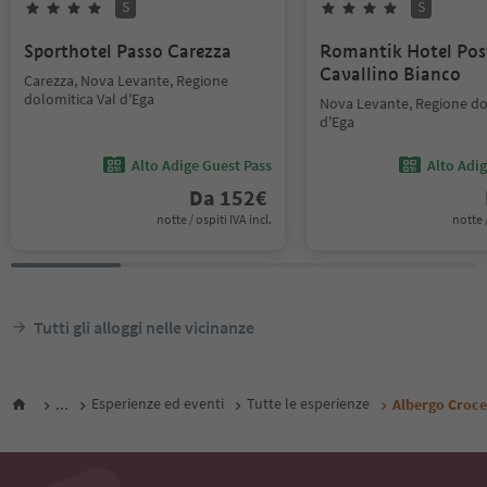
S
S
Sporthotel Passo Carezza
Romantik Hotel Pos
Cavallino Bianco
Carezza, Nova Levante, Regione
dolomitica Val d'Ega
Nova Levante, Regione do
d'Ega
Alto Adige Guest Pass
Alto Adi
Da
152
€
notte / ospiti IVA incl.
notte /
Tutti gli alloggi nelle vicinanze
...
Esperienze ed eventi
Tutte le esperienze
Albergo Croce