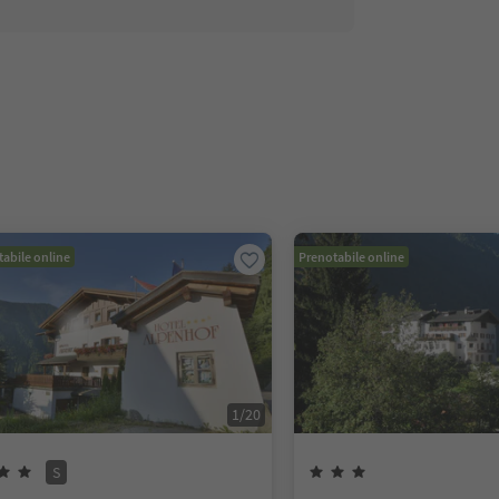
abile online
Prenotabile online
1
/
20
S