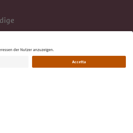
Adige
e tue vacanze,