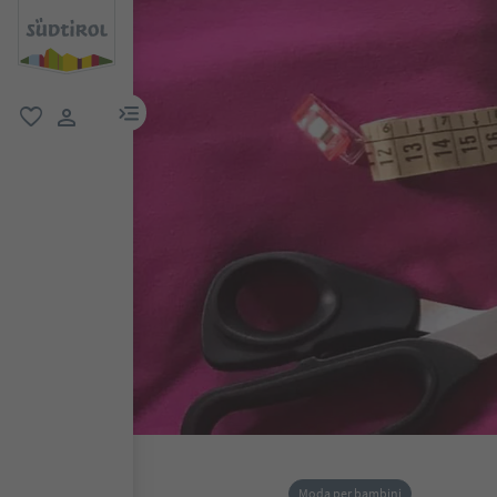
menu link
favoriti
user link
Moda per bambini