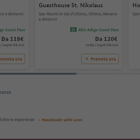
Guesthouse St. Nikolaus
Ho
no e dintorni
San Nicolò in Val d'Ultimo, Ultimo, Merano
San
e dintorni
ige Guest Pass
Alto Adige Guest Pass
Da
118
€
Da
120
€
 / ospiti IVA incl.
notte / ospiti IVA incl.
renota ora
Prenota ora
inanze
Tutte le esperienze
Handmade with Love