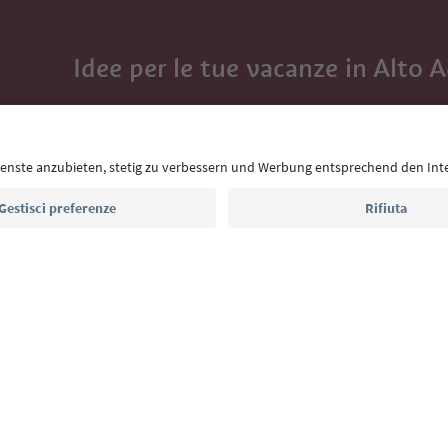
Idee per le tue vacanze in Alto 
Con la newsletter dell’Alto Adige ricevi consigli per l
eventi da non perdere e ricette tipiche.
Indirizzo e-mail*
Iscriviti alla newsletter