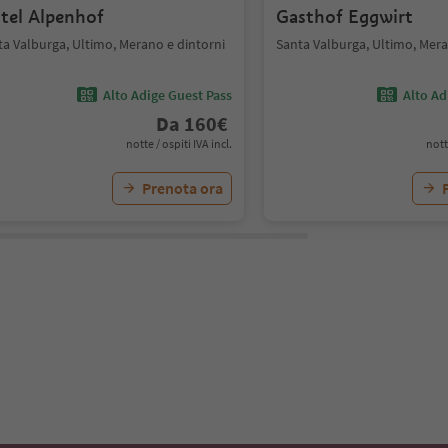
tel Alpenhof
Gasthof Eggwirt
ta Valburga, Ultimo, Merano e dintorni
Santa Valburga, Ultimo, Mera
Alto Adige Guest Pass
Alto Ad
Da
160
€
notte / ospiti IVA incl.
nott
Prenota ora