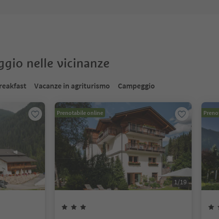
oggio nelle vicinanze
reakfast
Vacanze in agriturismo
Campeggio
Prenotabile online
Prenot
1
/
19