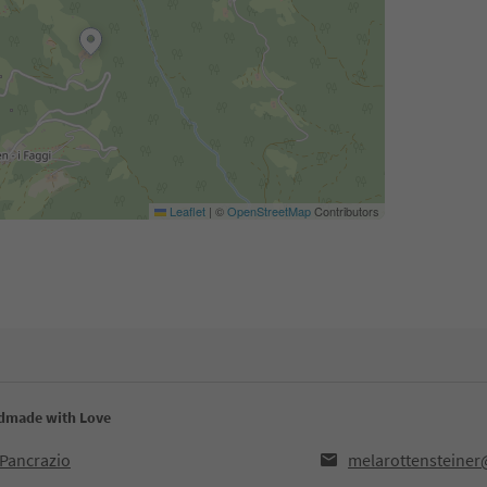
Leaflet
|
©
OpenStreetMap
Contributors
ndmade with Love
Pancrazio
melarottensteine