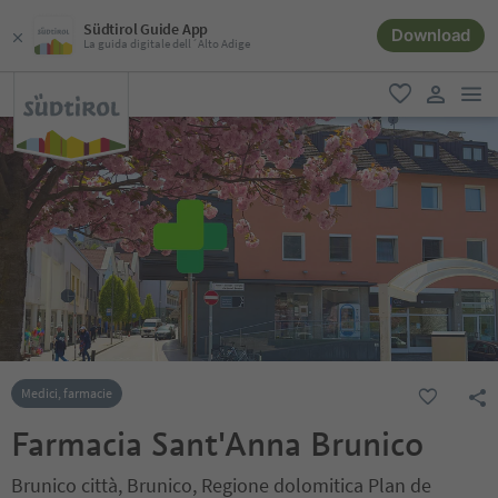
Südtirol Guide App
Download
La guida digitale dell´Alto Adige
men
favoriti
user lin
Medici, farmacie
Farmacia Sant'Anna Brunico
Brunico città, Brunico, Regione dolomitica Plan de