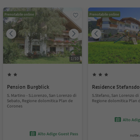
Prenotabile online
Prenotabile online
1
/
10
Pension Burgblick
Residence Stefansdo
S. Martino - S.Lorenzo, San Lorenzo di
S.Stefano, San Lorenzo di
Sebato, Regione dolomitica Plan de
Regione dolomitica Plan 
Corones
Alto Adi
Alto Adige Guest Pass
notte /