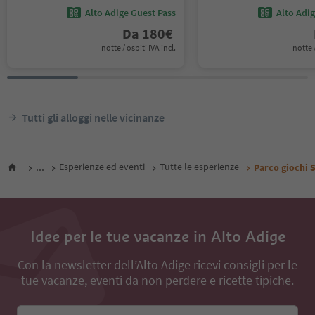
Alto Adige Guest Pass
Alto Adi
Da
180
€
notte / ospiti IVA incl.
notte /
Tutti gli alloggi nelle vicinanze
...
Esperienze ed eventi
Tutte le esperienze
Parco giochi 
Idee per le tue vacanze in Alto Adige
Con la newsletter dell’Alto Adige ricevi consigli per le
tue vacanze, eventi da non perdere e ricette tipiche.