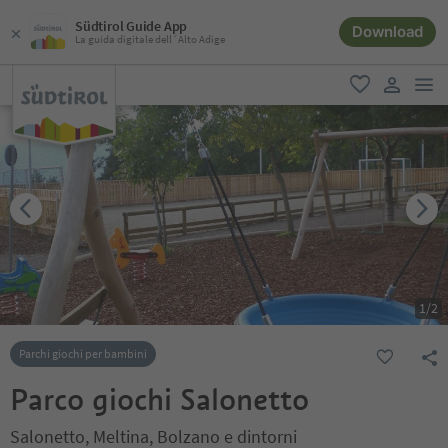
Südtirol Guide App
Download
La guida digitale dell´Alto Adige
men
favoriti
user lin
1
/
2
Parchi giochi per bambini
Parco giochi Salonetto
Salonetto, Meltina, Bolzano e dintorni