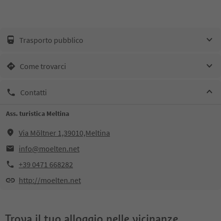
Trasporto pubblico
Come trovarci
Contatti
Ass. turistica Meltina
Via Möltner 1,39010,Meltina
info@moelten.net
+39 0471 668282
http://moelten.net
Trova il tuo alloggio nelle vicinanze