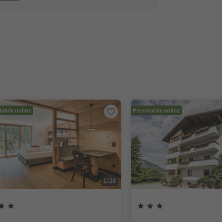
abile online
Prenotabile online
1
/
28