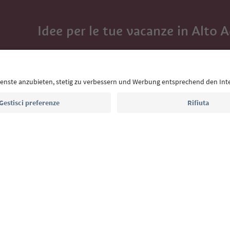
Idee per le tue vacanze in Alto 
Con la newsletter dell’Alto Adige ricevi consigli per l
eventi da non perdere e ricette tipiche.
Indirizzo e-mail*
Iscriviti alla newsletter