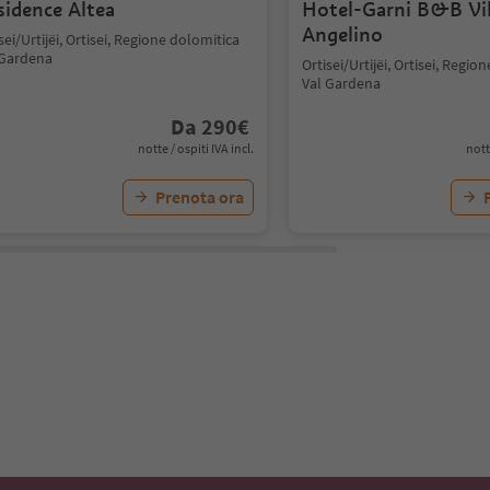
sidence Altea
Hotel-Garni B&B Vil
Angelino
sei/Urtijëi, Ortisei, Regione dolomitica
 Gardena
Ortisei/Urtijëi, Ortisei, Regio
Val Gardena
Da
290
€
notte / ospiti IVA incl.
nott
Prenota ora