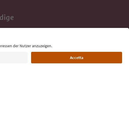
Adige
e tue vacanze,