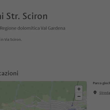
i Str. Sciron
i, Regione dolomitica Val Gardena
 si trova in Via Sciron.
cazioni
Parco gioch
+
Streda
−