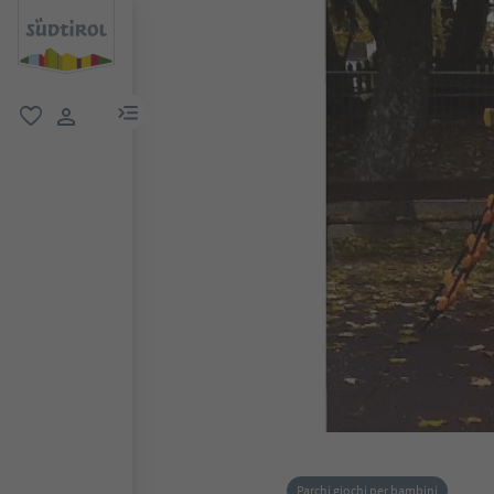
menu link
favoriti
user link
Parchi giochi per bambini