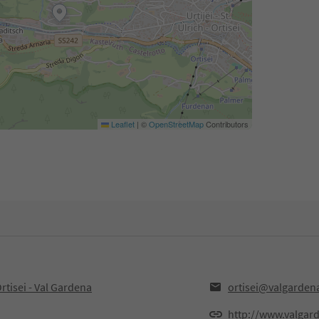
Leaflet
|
©
OpenStreetMap
Contributors
rtisei - Val Gardena
ortisei@valgardena
http://www.valgard