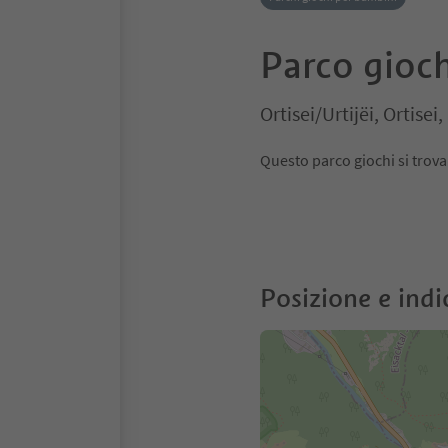
Parco gioch
Ortisei/Urtijëi, Ortise
Questo parco giochi
Posizione e indi