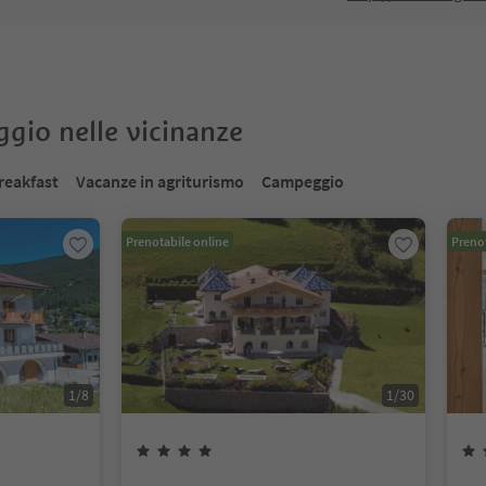
oggio nelle vicinanze
reakfast
Vacanze in agriturismo
Campeggio
Prenotabile online
Prenot
1
/
8
1
/
30