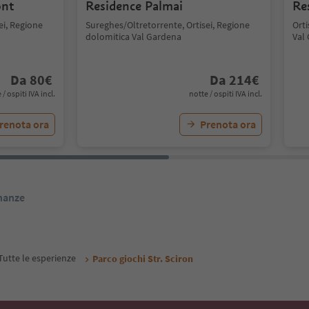
ont
Residence Palmai
Re
ei, Regione
Sureghes/Oltretorrente, Ortisei, Regione
Orti
dolomitica Val Gardena
Val
Da
80
€
Da
214
€
 / ospiti IVA incl.
notte / ospiti IVA incl.
renota ora
Prenota ora
inanze
Tutte le esperienze
Parco giochi Str. Sciron