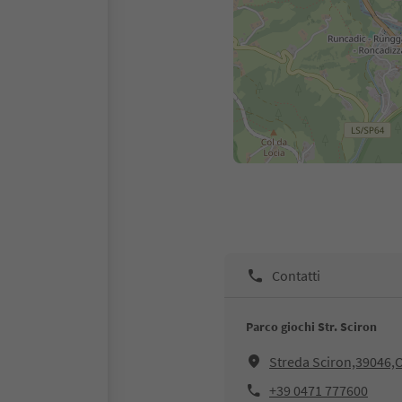
Contatti
Parco giochi Str. Sciron
Streda Sciron,39046,O
+39 0471 777600