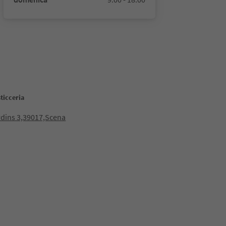
sticceria
rdins 3,39017,Scena