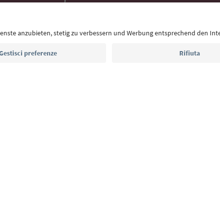
Con la newsletter dell’Alto Adige ricevi consigli per l
eventi da non perdere e ricette tipiche.
Indirizzo e-mail*
Iscriviti alla newsletter