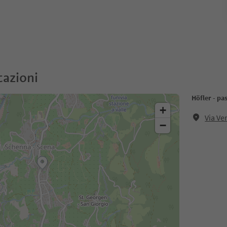
cazioni
Höfler - pa
+
Via Ve
−