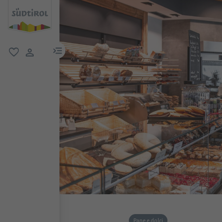
menu link
favoriti
user link
Pane e dolci