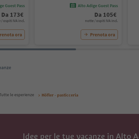
ige Guest Pass
Alto Adige Guest Pass
Da
173
€
Da
105
€
 / ospiti IVA incl.
notte / ospiti IVA incl.
renota ora
Prenota ora
inanze
Tutte le esperienze
Höfler - pasticceria
Idee per le tue vacanze in Alto 