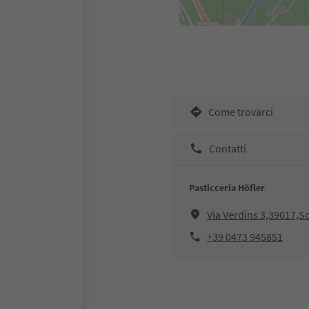
Come trovarci
Contatti
Pasticceria Höfler
Via Verdins 3,39017,S
+39 0473 945851