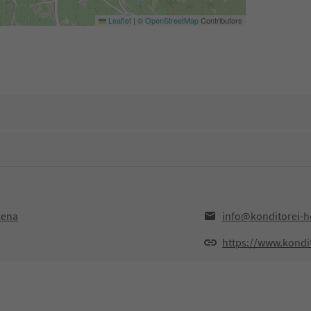
Leaflet
|
©
OpenStreetMap
Contributors
cena
info@konditorei-ho
https://www.kondit