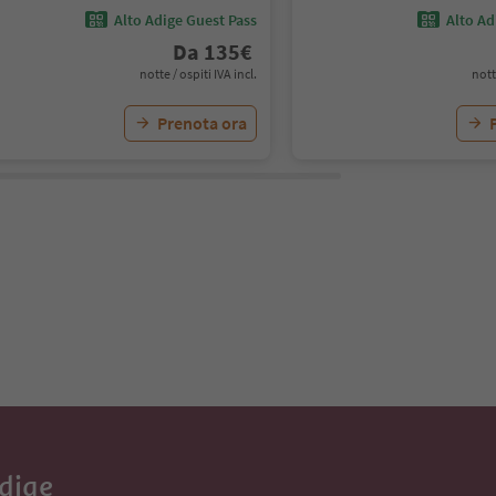
Alto Adige Guest Pass
Alto Ad
Da
135
€
notte / ospiti IVA incl.
nott
Prenota ora
Adige