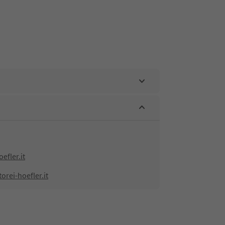
efler.it
orei-hoefler.it