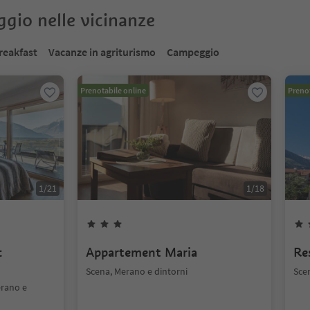
oggio nelle vicinanze
reakfast
Vacanze in agriturismo
Campeggio
Prenotabile online
Prenot
1
/
21
1
/
18
c
Appartement Maria
Re
Scena, Merano e dintorni
Sce
erano e