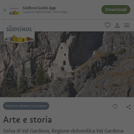
Südtirol Guide App
Download
La guida digitale dell´Alto Adige
men
favoriti
user lin
Percorsi cittadini e in paese
Arte e storia
Selva di Val Gardena, Regione dolomitica Val Gardena