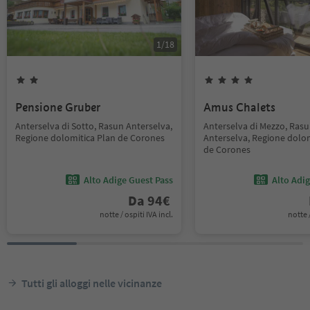
1
/
18
Pensione Gruber
Amus Chalets
Anterselva di Sotto, Rasun Anterselva,
Anterselva di Mezzo, Ras
Regione dolomitica Plan de Corones
Anterselva, Regione dolom
de Corones
Alto Adige Guest Pass
Alto Adi
Da
94
€
notte / ospiti IVA incl.
notte /
Tutti gli alloggi nelle vicinanze