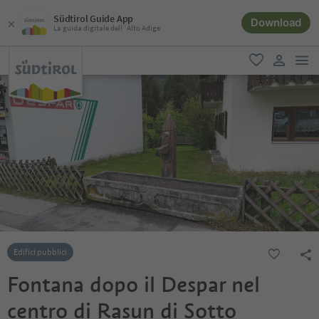
Südtirol Guide App
Download
La guida digitale dell´Alto Adige
men
favoriti
user lin
Edifici pubblici
Fontana dopo il Despar nel
centro di Rasun di Sotto