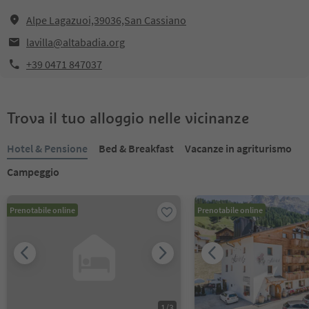
Alpe Lagazuoi,39036,San Cassiano
lavilla@altabadia.org
+39 0471 847037
Trova il tuo alloggio nelle vicinanze
Hotel & Pensione
Bed & Breakfast
Vacanze in agriturismo
Campeggio
Prenotabile online
Prenotabile online
1
/
3