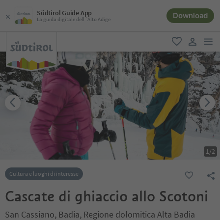
Südtirol Guide App
Download
La guida digitale dell´Alto Adige
men
favoriti
user lin
1
/
2
Cultura e luoghi di interesse
Cascate di ghiaccio allo Scotoni
San Cassiano, Badia, Regione dolomitica Alta Badia