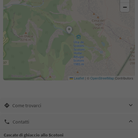
−
Leaflet
|
©
OpenStreetMap
Contributors
Come trovarci
Contatti
Cascate di ghiaccio allo Scotoni