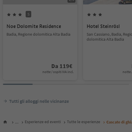
S
Noe Dolomite Residence
Hotel Steinrösl
Badia, Regione dolomitica Alta Badia
San Cassiano, Badia, Regi
dolomitica Alta Badia
Da
119
€
notte / ospiti IVA incl.
notte /
Tutti gli alloggi nelle vicinanze
...
Esperienze ed eventi
Tutte le esperienze
Cascate di ghi