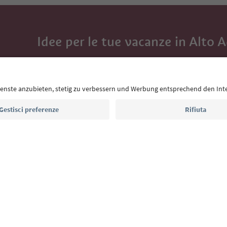
Idee per le tue vacanze in Alto 
Con la newsletter dell’Alto Adige ricevi consigli per l
eventi da non perdere e ricette tipiche.
Indirizzo e-mail*
Iscriviti alla newsletter