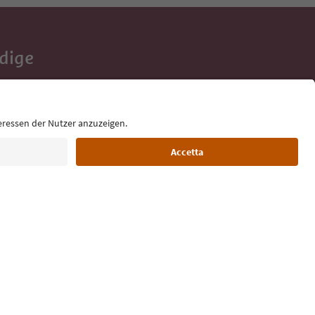
Adige
e tue vacanze,