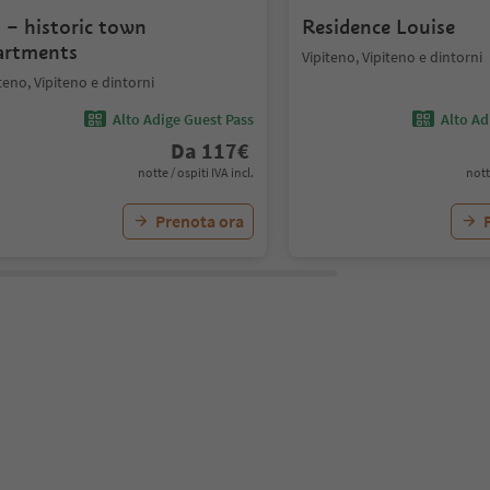
a – historic town
Residence Louise
artments
Vipiteno, Vipiteno e dintorni
teno, Vipiteno e dintorni
Alto Adige Guest Pass
Alto Ad
Da
117
€
notte / ospiti IVA incl.
nott
Prenota ora