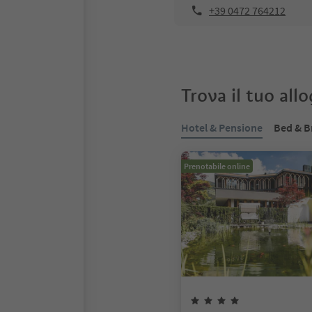
+39 0472 764212
Trova il tuo all
Hotel & Pensione
Bed & B
Prenotabile online