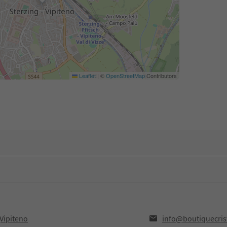
Leaflet
|
©
OpenStreetMap
Contributors
,Vipiteno
info@boutiquecrist