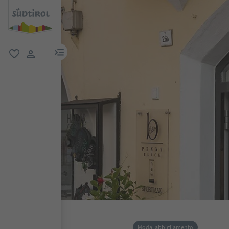
menu link
favoriti
user link
Moda, abbigliamento