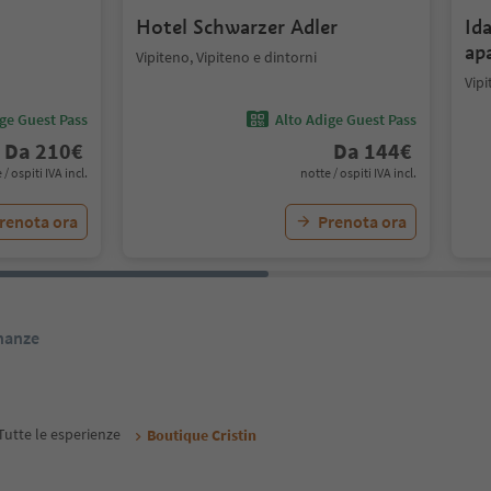
Hotel Schwarzer Adler
Id
ap
Vipiteno, Vipiteno e dintorni
Vipi
ige Guest Pass
Alto Adige Guest Pass
Da
210
€
Da
144
€
 / ospiti IVA incl.
notte / ospiti IVA incl.
renota ora
Prenota ora
inanze
Tutte le esperienze
Boutique Cristin