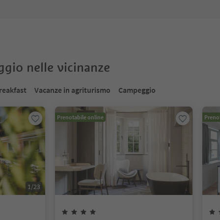
oggio nelle vicinanze
reakfast
Vacanze in agriturismo
Campeggio
Prenotabile online
Prenot
1
/
23