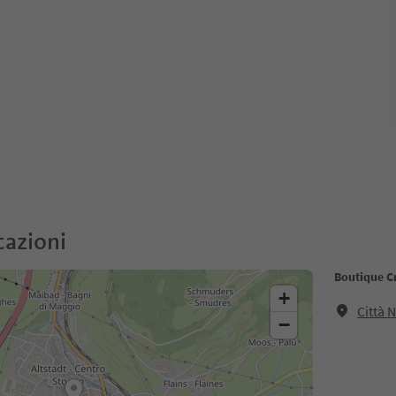
cazioni
Boutique Cr
+
Città 
−