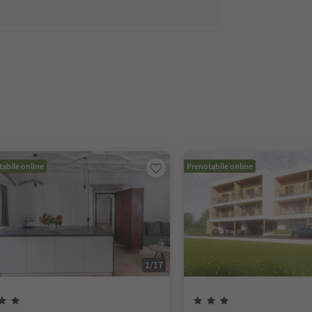
abile online
Prenotabile online
1
/
17