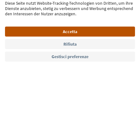
Iscriviti alla newsletter
Lingua: Italiano
Südtirol Guide App
FAQ
Contatti
Press
MICE
Privacy Policy