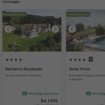
Campeggio
Prenotabile online
Prenotabile online
1
/
12
S
Residence Rossboden
Hotel Hirzer
Verano, Merano e dintorni
Avelengo di sopra, Avele
e dintorni
Alto Adige Guest Pass
Alto Adi
Da
130
€