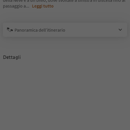
della Neve e a un bivio, dove svoltate a sinistra in discesa fino al
passaggio a
...
Leggi tutto
Panoramica dell’itinerario
Dettagli