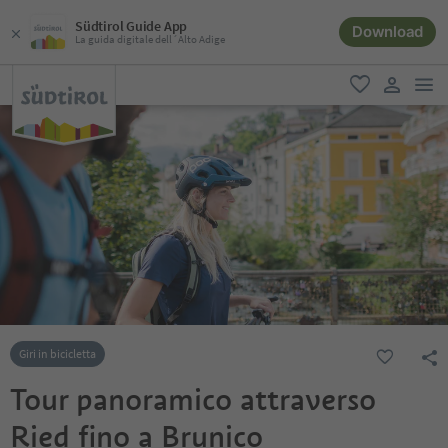
Südtirol Guide App
Download
La guida digitale dell´Alto Adige
men
favoriti
user lin
Giri in bicicletta
Tour panoramico attraverso
Ried fino a Brunico