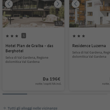
1
/
31
S
Hotel Plan de Gralba - das
Residence Luzerna
Berghotel
Selva di Val Gardena, Reg
dolomitica Val Gardena
Selva di Val Gardena, Regione
dolomitica Val Gardena
Da
196
€
notte / ospiti IVA incl.
notte /
Tutti gli alloggi nelle vicinanze