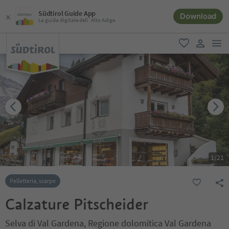
Südtirol Guide App
Download
La guida digitale dell´Alto Adige
men
favoriti
user lin
1
/
21
Pelletteria, scarpe
Calzature Pitscheider
Selva di Val Gardena, Regione dolomitica Val Gardena