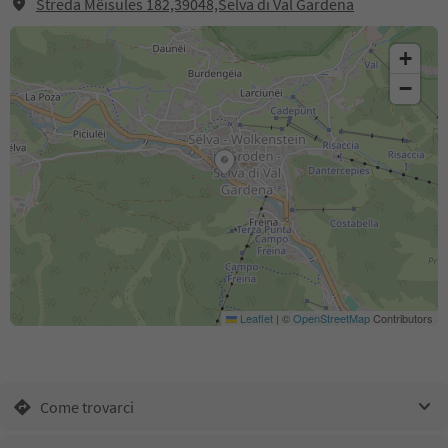
Streda Mëisules 182,39048,Selva di Val Gardena
+
−
Leaflet
|
©
OpenStreetMap
Contributors
Come trovarci