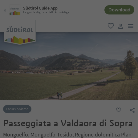
Südtirol Guide App
Download
La guida digitale dell´Alto Adige
men
favoriti
user lin
Escursionismo
Passeggiata a Valdaora di Sopra
Monguelfo, Monguelfo-Tesido, Regione dolomitica Plan