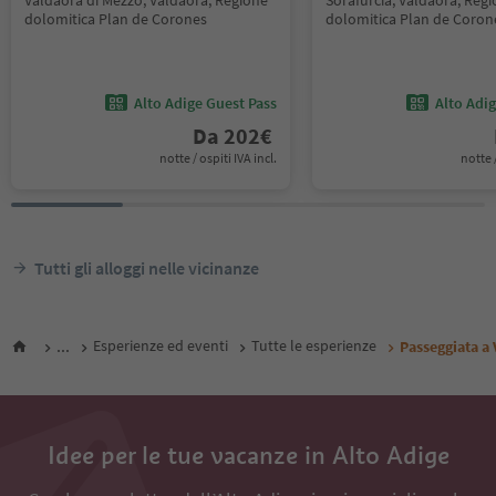
Valdaora di Mezzo, Valdaora, Regione
Sorafurcia, Valdaora, Reg
dolomitica Plan de Corones
dolomitica Plan de Coron
Alto Adige Guest Pass
Alto Adi
Da
202
€
notte / ospiti IVA incl.
notte /
Tutti gli alloggi nelle vicinanze
...
Esperienze ed eventi
Tutte le esperienze
Passeggiata a
Idee per le tue vacanze in Alto Adige