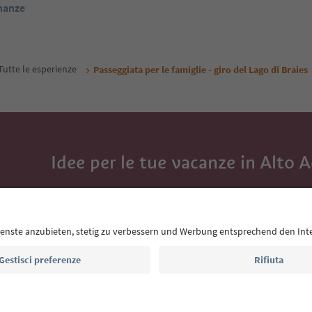
inanze
Tutte le esperienze
Passeggiata per le famiglie - giro del Lago di Braies
Idee per le tue vacanze in Alto 
Con la newsletter dell’Alto Adige ricevi consigli per l
eventi da non perdere e ricette tipiche.
Indirizzo e-mail*
Iscriviti alla newsletter