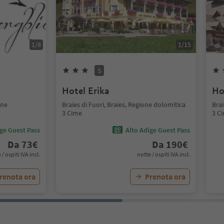
1
/
8
1
/
15
S
Hotel Erika
Ho
one
Braies di Fuori, Braies, Regione dolomitica
Brai
3 Cime
3 C
ige Guest Pass
Alto Adige Guest Pass
Da
73
€
Da
190
€
 / ospiti IVA incl.
notte / ospiti IVA incl.
renota ora
Prenota ora