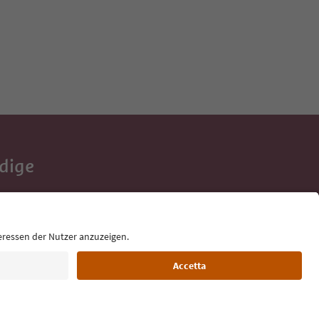
Adige
e tue vacanze,