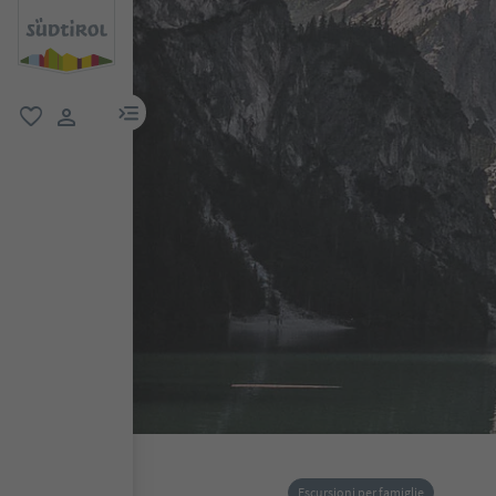
menu link
favoriti
user link
Escursioni per famiglie