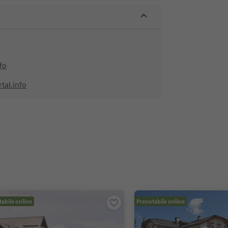
fo
tal.info
abile online
Prenotabile online