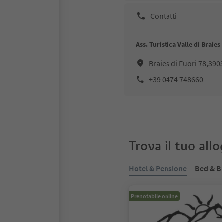
Contatti
Ass. Turistica Valle di Braies
Braies di Fuori 78,390
+39 0474 748660
Trova il tuo all
Hotel & Pensione
Bed & B
Prenotabile online