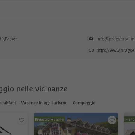
30,Braies
info@pragsertal.in
http://www.pragser
oggio nelle vicinanze
reakfast
Vacanze in agriturismo
Campeggio
Prenotabile online
Prenot