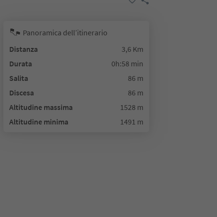
Panoramica dell’itinerario
Distanza
3,6 Km
Durata
0h:58 min
Salita
86 m
Discesa
86 m
Altitudine massima
1528 m
Altitudine minima
1491 m