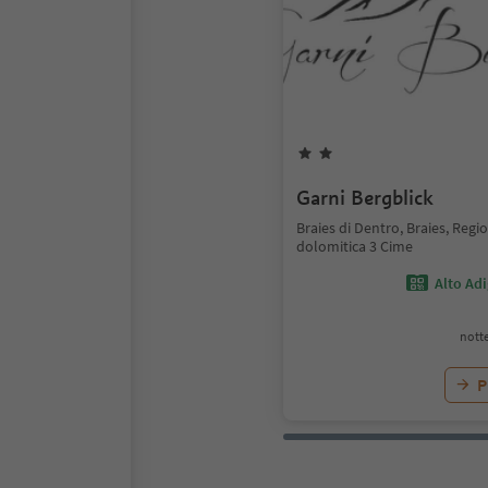
Garni Bergblick
Braies di Dentro, Braies, Regi
dolomitica 3 Cime
Alto Ad
notte
P