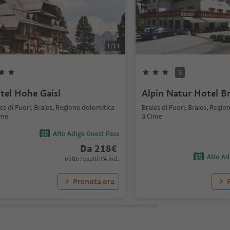
1
/
11
S
tel Hohe Gaisl
Alpin Natur Hotel B
es di Fuori, Braies, Regione dolomitica
Braies di Fuori, Braies, Regi
ime
3 Cime
Alto Adige Guest Pass
Da
218
€
Alto Ad
notte / ospiti IVA incl.
Prenota ora