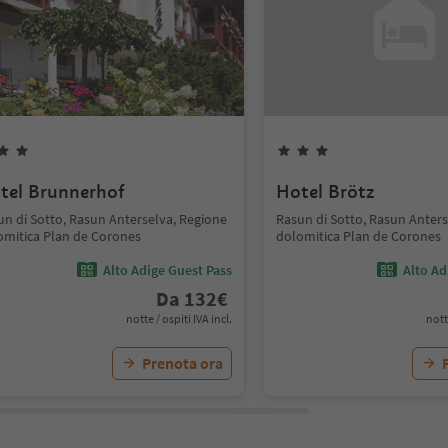
tel Brunnerhof
Hotel Brötz
un di Sotto, Rasun Anterselva, Regione
Rasun di Sotto, Rasun Anters
omitica Plan de Corones
dolomitica Plan de Corones
Alto Adige Guest Pass
Alto Ad
Da
132
€
notte / ospiti IVA incl.
nott
Prenota ora