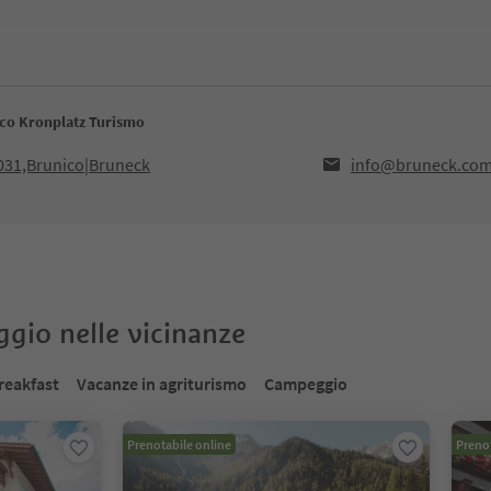
ico Kronplatz Turismo
9031,Brunico|Bruneck
info@bruneck.co
oggio nelle vicinanze
reakfast
Vacanze in agriturismo
Campeggio
Prenotabile online
Prenot