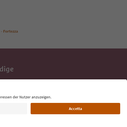
 - Fortezza
Adige
e tue vacanze,