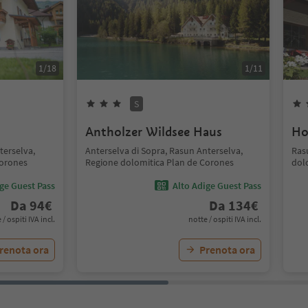
1
/
18
1
/
11
S
Antholzer Wildsee Haus
Ho
terselva,
Anterselva di Sopra, Rasun Anterselva,
Ras
Corones
Regione dolomitica Plan de Corones
dol
ige Guest Pass
Alto Adige Guest Pass
Da
94
€
Da
134
€
 / ospiti IVA incl.
notte / ospiti IVA incl.
renota ora
Prenota ora