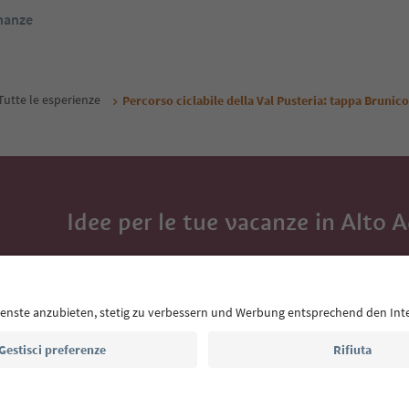
inanze
Tutte le esperienze
Percorso ciclabile della Val Pusteria: tappa Brunico
Idee per le tue vacanze in Alto 
Con la newsletter dell’Alto Adige ricevi consigli per l
eventi da non perdere e ricette tipiche.
Indirizzo e-mail*