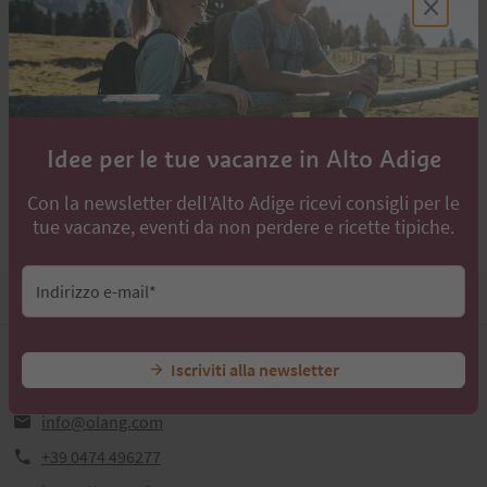
Idee per le tue vacanze in Alto Adige
Con la newsletter dell’Alto Adige ricevi consigli per le
Leaflet
|
©
OpenStreetMap
Contributors
tue vacanze, eventi da non perdere e ricette tipiche.
Indirizzo e-mail*
Contatti
Hotel Gratschwirt
Iscriviti alla newsletter
Via Gratsch 1,39030,Dobbiaco
info@olang.com
+39 0474 496277