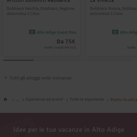
Ariston Dolomiti Residence
La Villetta
Dobbiaco Vecchia, Dobbiaco, Regione
Dobbiaco Nuova, Dobbiac
dolomitica 3 Cime
dolomitica 3 Cime
Alto Adige Guest Pass
Alto Adi
Da
75
€
notte / ospiti IVA incl.
notte /
Tutti gli alloggi nelle vicinanze
...
Esperienze ed eventi
Tutte le esperienze
Punto ricarica
Idee per le tue vacanze in Alto Adige