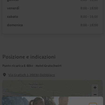
venerdì
8:00 - 18:00
sabato
8:00 - 18:00
domenica
8:00 - 18:00
Posizione e indicazioni
Punto ricarica E-Bike - Hotel Gratschwirt
Via Gratsch 1,39030,Dobbiaco
+
−