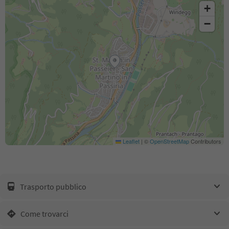
+
−
Leaflet
|
©
OpenStreetMap
Contributors
Trasporto pubblico
Come trovarci