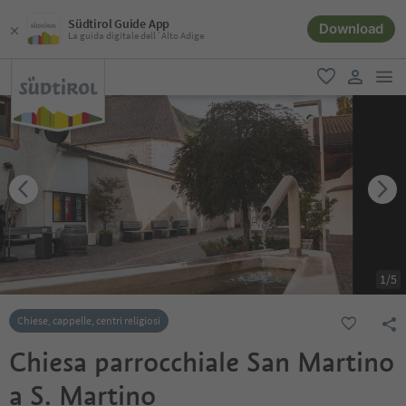
Südtirol Guide App
Download
La guida digitale dell´Alto Adige
men
favoriti
user lin
1
/
5
Chiese, cappelle, centri religiosi
Chiesa parrocchiale San Martino
a S. Martino