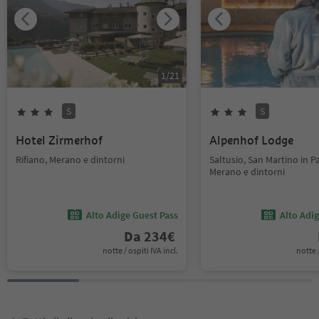
1
/
21
S
S
Hotel Zirmerhof
Alpenhof Lodge
Rifiano, Merano e dintorni
Saltusio, San Martino in Pa
Merano e dintorni
Alto Adige Guest Pass
Alto Adi
Da
234
€
notte / ospiti IVA incl.
notte /