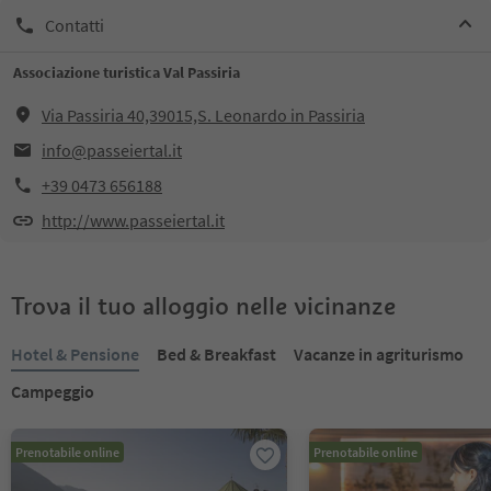
Contatti
Associazione turistica Val Passiria
Via Passiria 40,39015,S. Leonardo in Passiria
info@passeiertal.it
+39 0473 656188
http://www.passeiertal.it
Trova il tuo alloggio nelle vicinanze
Hotel & Pensione
Bed & Breakfast
Vacanze in agriturismo
Campeggio
Prenotabile online
Prenotabile online