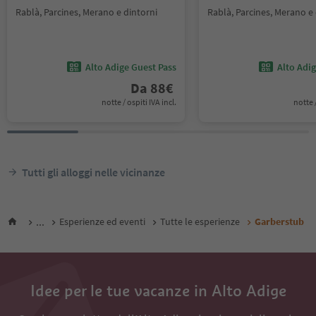
Rablà, Parcines, Merano e dintorni
Rablà, Parcines, Merano e 
Alto Adige Guest Pass
Alto Adi
Da
88
€
notte / ospiti IVA incl.
notte /
Tutti gli alloggi nelle vicinanze
...
Esperienze ed eventi
Tutte le esperienze
Garberstub
Idee per le tue vacanze in Alto Adige