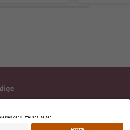
Adige
e tue vacanze,