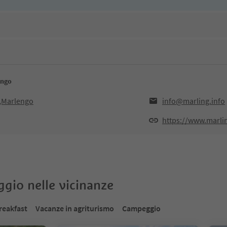
engo
0,Marlengo
info@marling.info
https://www.marlin
oggio nelle vicinanze
reakfast
Vacanze in agriturismo
Campeggio