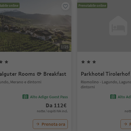
abile online
Prenotabile online
1
/
25
alguter Rooms & Breakfast
Parkhotel Tirolerhof
undo, Merano e dintorni
Riomolino - Lagundo, Lagun
dintorni
Alto Adige Guest Pass
Alto Ad
Da
112
€
notte / ospiti IVA incl.
nott
Prenota ora