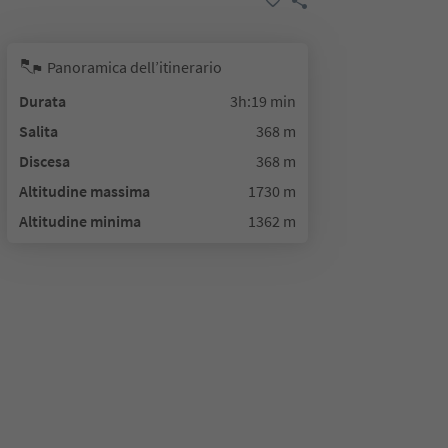
Panoramica dell’itinerario
Durata
3h:19 min
Salita
368 m
Discesa
368 m
Altitudine massima
1730 m
Altitudine minima
1362 m