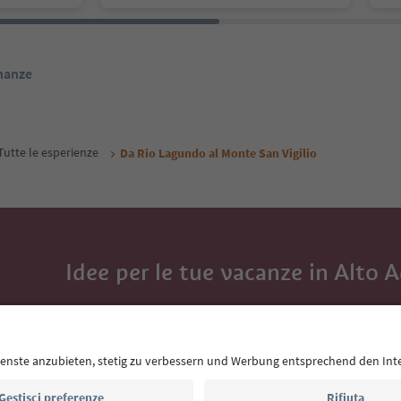
inanze
Tutte le esperienze
Da Rio Lagundo al Monte San Vigilio
Idee per le tue vacanze in Alto 
Con la newsletter dell’Alto Adige ricevi consigli per l
eventi da non perdere e ricette tipiche.
Indirizzo e-mail*