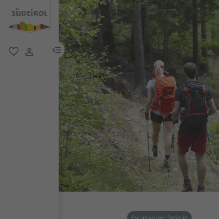
menu link
favoriti
user link
Escursioni per famiglie