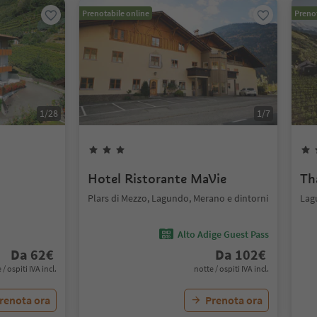
Prenotabile online
Prenot
1
/
28
1
/
7
Hotel Ristorante MaVie
Th
Plars di Mezzo, Lagundo, Merano e dintorni
Lag
Alto Adige Guest Pass
Da
62
€
Da
102
€
 / ospiti IVA incl.
notte / ospiti IVA incl.
renota ora
Prenota ora