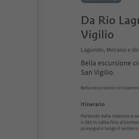
Da Rio Lag
Vigilio
Lagundo, Merano e di
Bella escursione c
San Vigilio.
Bella escursione circolaretr
Itinerario
Partendo dalla stazione a mo
n 28A in salita fino al bioto
proseguire lungo il sentiero