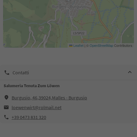
Leaflet
|
©
OpenStreetMap
Contributors
Contatti
Salumeria Tenuta Zum Löwen
Burgusio, 46,39024,Malles - Burgusio
loewenwirt@rolmail.net
+39 0473 831 320