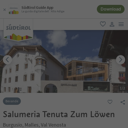
Südtirol Guide App
Download
La guida digitale dell´Alto Adige
men
favoriti
user lin
1
/
2
Bevande
Salumeria Tenuta Zum Löwen
Burgusio, Malles, Val Venosta