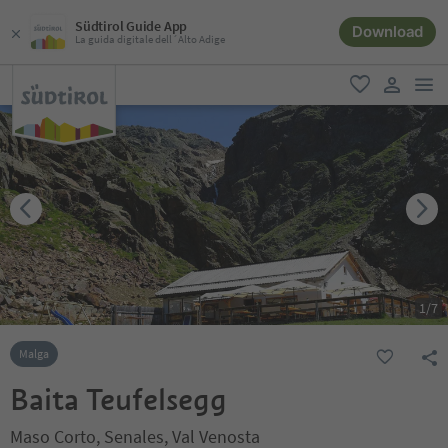
Südtirol Guide App
Download
La guida digitale dell´Alto Adige
men
favoriti
user lin
1
/
7
Malga
Baita Teufelsegg
Maso Corto, Senales, Val Venosta