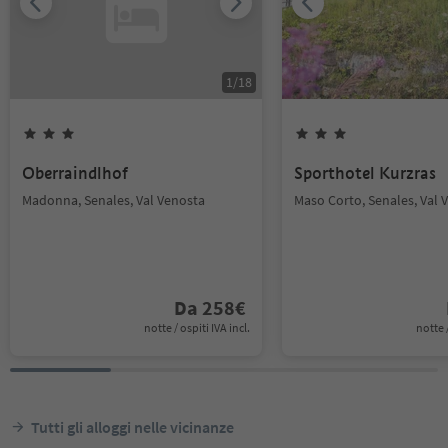
1
/
18
Oberraindlhof
Sporthotel Kurzras
Madonna, Senales, Val Venosta
Maso Corto, Senales, Val 
Da
258
€
notte / ospiti IVA incl.
notte /
Tutti gli alloggi nelle vicinanze