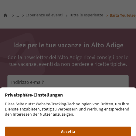
...
Esperienze ed eventi
Tutte le esperienze
Baita Teufelse
Idee per le tue vacanze in Alto Adige
Con la newsletter dell’Alto Adige ricevi consigli per le
tue vacanze, eventi da non perdere e ricette tipiche.
Indirizzo e-mail*
Iscriviti alla newsletter