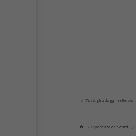
Prenotabile online
S
Hotel Zirmerhof
Rifiano, Merano e dintorni
Alto Ad
notte
P