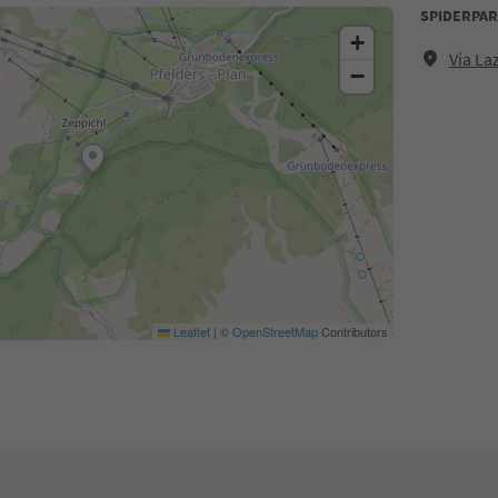
SPIDERPA
+
Via La
−
Leaflet
|
©
OpenStreetMap
Contributors