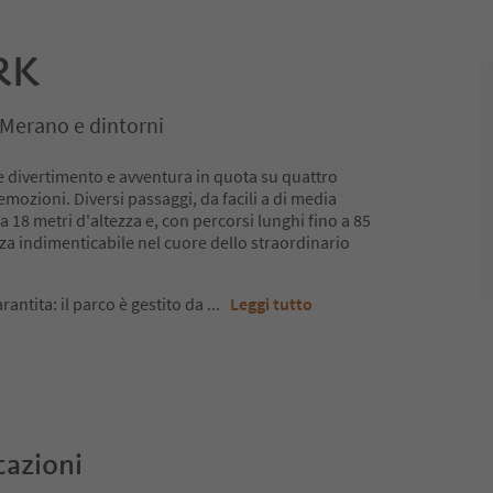
RK
, Merano e dintorni
re divertimento e avventura in quota su quattro
emozioni. Diversi passaggi, da facili a di media
 a 18 metri d'altezza e, con percorsi lunghi fino a 85
za indimenticabile nel cuore dello straordinario
antita: il parco è gestito da
...
Leggi tutto
cazioni