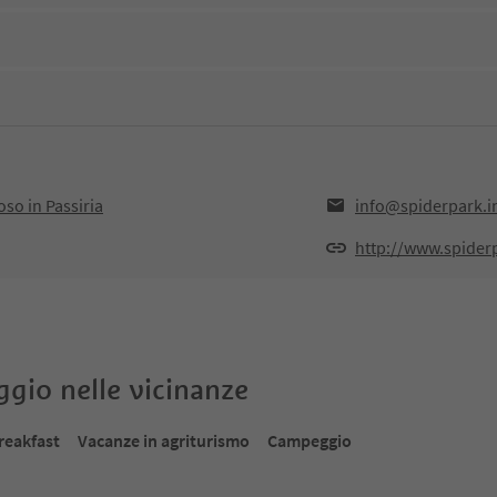
so in Passiria
info@spiderpark.i
http://www.spider
oggio nelle vicinanze
reakfast
Vacanze in agriturismo
Campeggio