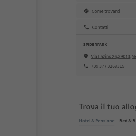
Come trovarci
Contatti
SPIDERPARK
Via Lazins 26,39013,Mo
+39 377 3269315
Trova il tuo all
Hotel & Pensione
Bed & B