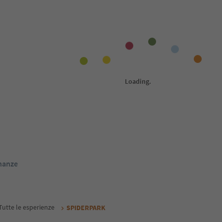
Prenotabile online
Prenot
1
/
21
1
/
29
S
Alpenhof Lodge
Ho
Saltusio, San Martino in Passiria, Merano e
Salt
dintorni
dint
ige Guest Pass
Alto Adige Guest Pass
Da
234
€
Da
105
€
 / ospiti IVA incl.
notte / ospiti IVA incl.
renota ora
Prenota ora