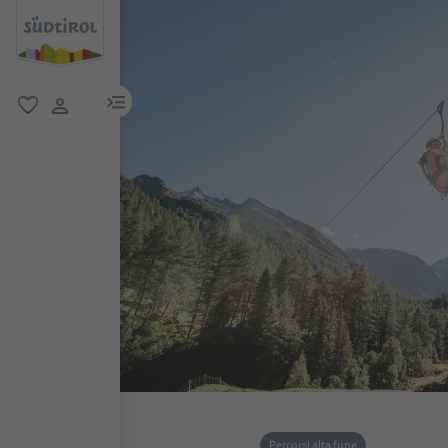
menu link
favoriti
user link
Percorsi alta fune