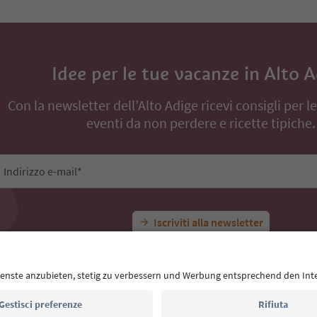
inanze
Tutte le esperienze
SPIDERPARK
Idee per le tue vacanze in Alto 
Con la newsletter dell’Alto Adige ricevi consigli per l
eventi da non perdere e ricette tipiche.