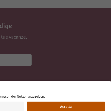
Adige
e tue vacanze,