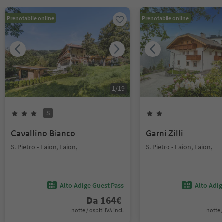
Prenotabile online
Prenotabile online
1
/
19
S
Cavallino Bianco
Garni Zilli
S. Pietro - Laion, Laion,
S. Pietro - Laion, Laion,
Alto Adige Guest Pass
Alto Adi
Da
164
€
notte / ospiti IVA incl.
notte /