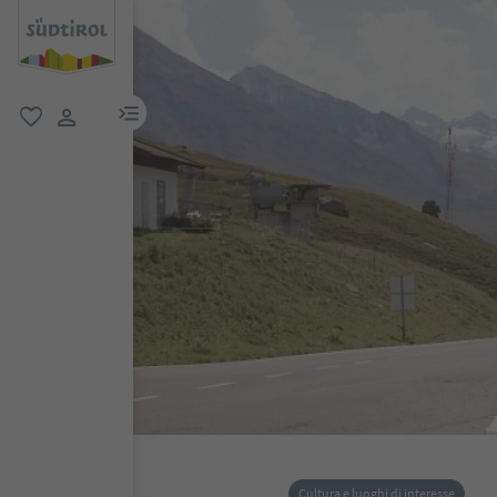
menu link
favoriti
user link
Cultura e luoghi di interesse