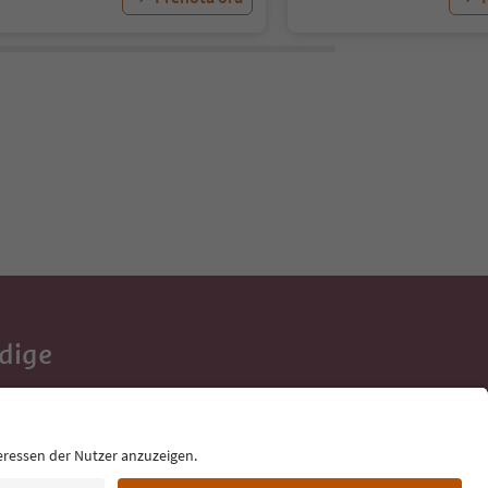
Adige
e tue vacanze,