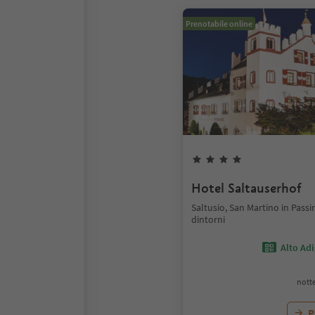
Prenotabile online
Hotel Saltauserhof
Saltusio, San Martino in Passi
dintorni
Alto Ad
notte
P