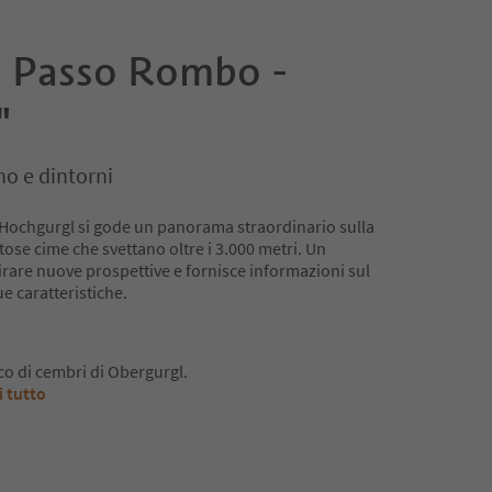
 Passo Rombo -
"
no e dintorni
i Hochgurgl si gode un panorama straordinario sulla
tose cime che svettano oltre i 3.000 metri. Un
rare nuove prospettive e fornisce informazioni sul
e caratteristiche.
co di cembri di Obergurgl.
i tutto