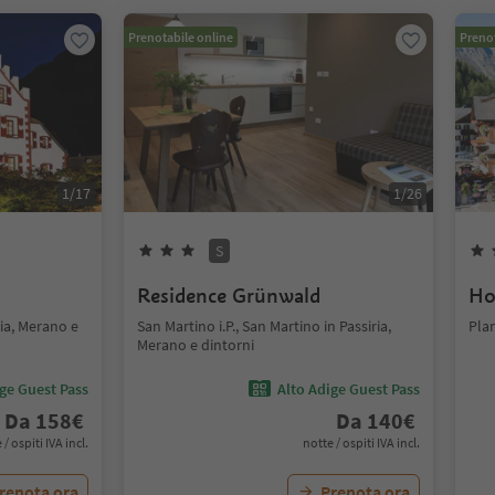
Prenotabile online
Prenot
1
/
17
1
/
26
S
Residence Grünwald
Ho
ria, Merano e
San Martino i.P., San Martino in Passiria,
Plan
Merano e dintorni
ige Guest Pass
Alto Adige Guest Pass
Da
158
€
Da
140
€
 / ospiti IVA incl.
notte / ospiti IVA incl.
renota ora
Prenota ora