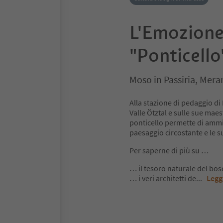
L'Emozione
"Ponticello
Moso in Passiria, Mera
Alla stazione di pedaggio d
Valle Ötztal e sulle sue maes
ponticello permette di ammi
paesaggio circostante e le su
Per saperne di più su …
… il tesoro naturale del bos
… i veri architetti de
...
Legg