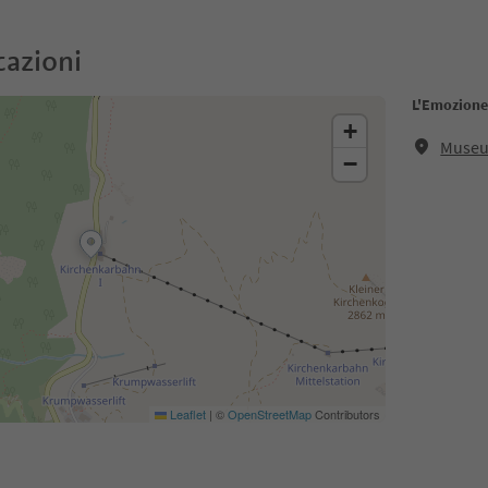
cazioni
L'Emozione
+
Museu
−
Leaflet
|
©
OpenStreetMap
Contributors