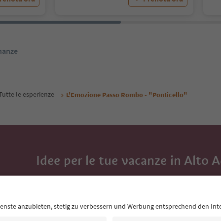
inanze
Tutte le esperienze
L'Emozione Passo Rombo - "Ponticello"
Idee per le tue vacanze in Alto 
Con la newsletter dell’Alto Adige ricevi consigli per l
eventi da non perdere e ricette tipiche.