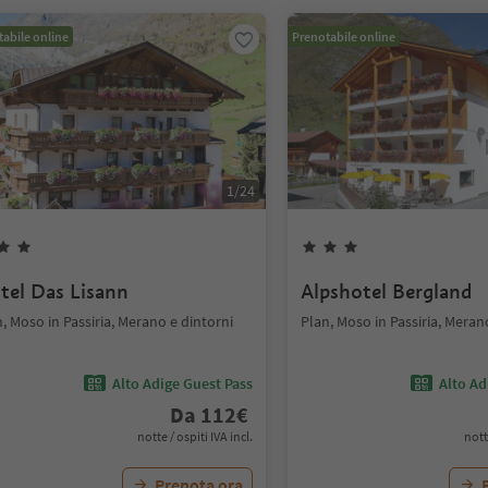
abile online
Prenotabile online
1
/
24
tel Das Lisann
Alpshotel Bergland
, Moso in Passiria, Merano e dintorni
Plan, Moso in Passiria, Meran
Alto Adige Guest Pass
Alto Ad
Da
112
€
notte / ospiti IVA incl.
nott
Prenota ora