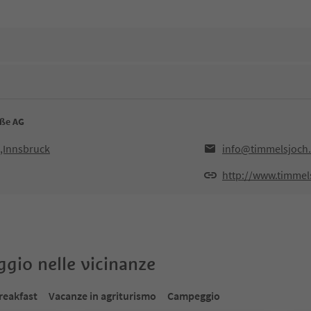
aße AG
,Innsbruck
info@timmelsjoch
http://www.timmel
oggio nelle vicinanze
reakfast
Vacanze in agriturismo
Campeggio