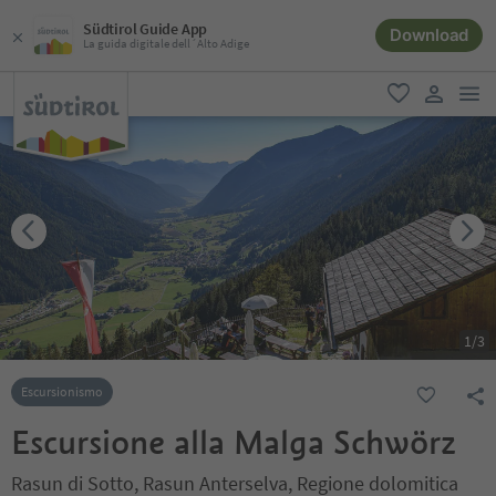
Südtirol Guide App
Download
La guida digitale dell´Alto Adige
men
favoriti
user lin
1
/
3
Escursionismo
Escursione alla Malga Schwörz
Rasun di Sotto, Rasun Anterselva, Regione dolomitica