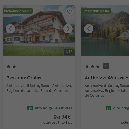
Prenotabile online
Prenotabile online
1
/
18
S
Pensione Gruber
Antholzer Wildsee 
Anterselva di Sotto, Rasun Anterselva,
Anterselva di Sopra, Rasu
Regione dolomitica Plan de Corones
Anterselva, Regione dolom
de Corones
Alto Adige Guest Pass
Alto Adi
Da
94
€
notte / ospiti IVA incl.
notte /