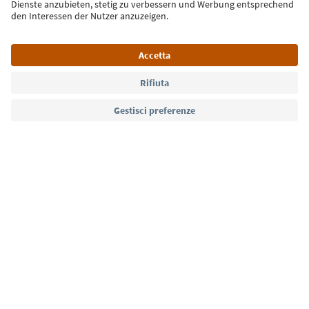
Lingua: Italiano
Südtirol Guide App
FAQ
Contatti
Press
MICE
Privacy Policy
Termini e condizioni
Crediti
Cookie Policy