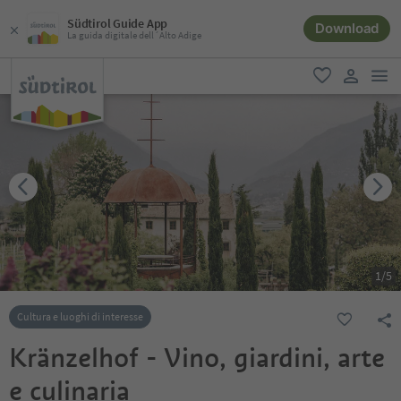
Südtirol Guide App
Download
La guida digitale dell´Alto Adige
men
favoriti
user lin
1
/
5
Cultura e luoghi di interesse
Kränzelhof - Vino, giardini, arte
e culinaria