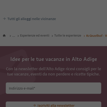
Tutti gli alloggi nelle vicinanze
...
Esperienze ed eventi
Tutte le esperienze
Kränzelhof - V
Idee per le tue vacanze in Alto Adige
Con la newsletter dell’Alto Adige ricevi consigli per le
tue vacanze, eventi da non perdere e ricette tipiche.
Indirizzo e-mail*
Iscriviti alla newsletter