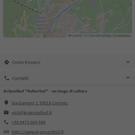
Leaflet
|
©
OpenStreetMap
Contributors
Come trovarci
Contatti
Kränzelhof "Kulturhof" - un luogo di cultura
Via Gamper 1,39010,Cermes
visit@kraenzelhof.it
+39 0473 564 549
http://www.kraenzelhof.it