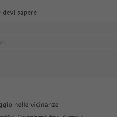
 devi sapere
oni
oggio nelle vicinanze
reakfast
Vacanze in agriturismo
Campeggio