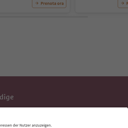
Prenota ora
Adige
e tue vacanze,