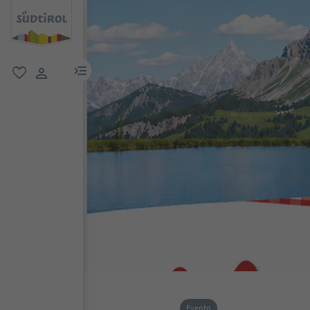
menu link
favoriti
user link
Evento