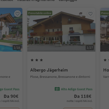
Prenotabile online
Prenot
1
/
18
1
/
27
Albergo Jägerheim
Ho
anone e
Plose, Bressanone, Bressanone e dintorni
Var
ige Guest Pass
Alto Adige Guest Pass
Da
90
€
Da
118
€
 / ospiti IVA incl.
notte / ospiti IVA incl.