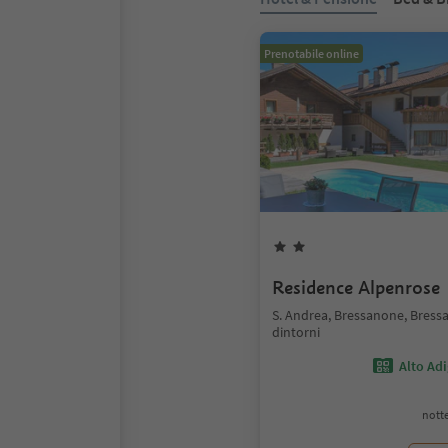
Prenotabile online
Residence Alpenrose
S. Andrea, Bressanone, Bress
dintorni
Alto Ad
notte