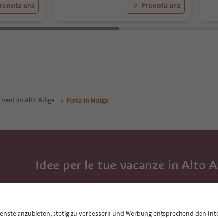
renota ora
Prenota ora
Eventi in Alto Adige
Festa in Malga
Idee per le tue vacanze in Alto 
Con la newsletter dell’Alto Adige ricevi consigli per l
eventi da non perdere e ricette tipiche.