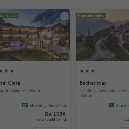
abile online
Prenotabile online
1
/
27
tel Clara
Bacher'stay
na, Bressanone e dintorni
S. Andrea, Bressanone, Bres
dintorni
Alto Adige Guest Pass
Alto Ad
Da
158
€
notte / ospiti IVA incl.
nott