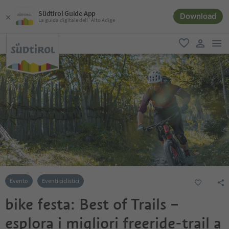
Südtirol Guide App
Download
La guida digitale dell´Alto Adige
men
favoriti
user lin
Evento
Eventi ciclistici
bike festa: Best of Trails –
esplora i migliori freeride-trail a