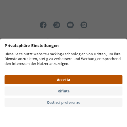
Lingua: Italiano
Südtirol Guide App
FAQ
Contatti
Press
MICE
Privacy Policy
Termini e condizioni
Crediti
Cookie Policy
Film commission
Chi siamo
Dichiarazione di accessibilità
Alto Adige B2B