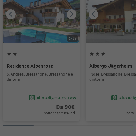
1
/
18
Residence Alpenrose
Albergo Jägerheim
S. Andrea, Bressanone, Bressanone e
Plose, Bressanone, Bress
dintorni
dintorni
Alto Adige Guest Pass
Alto Adi
Da
90
€
notte / ospiti IVA incl.
notte /