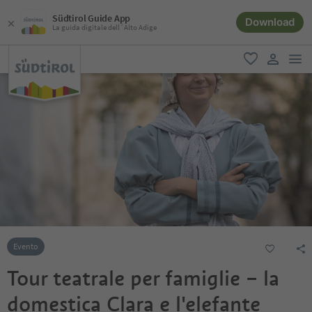
Südtirol Guide App
Download
La guida digitale dell´Alto Adige
men
favoriti
user lin
Evento
Tour teatrale per famiglie – la
domestica Clara e l'elefante