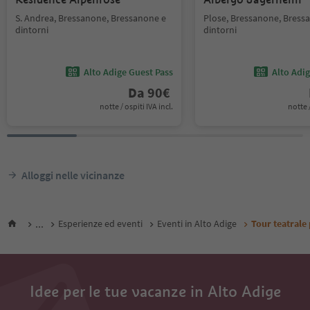
S. Andrea, Bressanone, Bressanone e
Plose, Bressanone, Bress
dintorni
dintorni
Alto Adige Guest Pass
Alto Adi
Da
90
€
notte / ospiti IVA incl.
notte /
Alloggi nelle vicinanze
...
Esperienze ed eventi
Eventi in Alto Adige
Tour teatrale 
Idee per le tue vacanze in Alto Adige