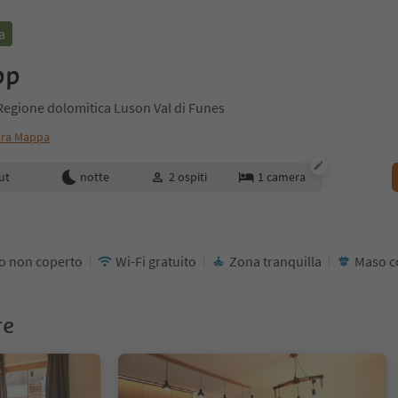
a
pp
Regione dolomitica Luson Val di Funes
ra Mappa
enotazione
ut
notte
2
ospiti
1
camera
o non coperto
Wi-Fi gratuito
Zona tranquilla
Maso c
re