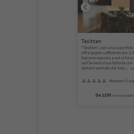
Tesitten
"Tesitten", con una superficie 
offre spazio sufficiente per 2-
balcone esposto a est si ha un
sull'avventurosa fattoria con t
abitanti animali; dal balc
...
Le
Massimo 5 osp
Da 115€
con occupazio