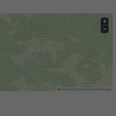
+
−
Leaflet
|
©
OpenStreetMap
Contributors