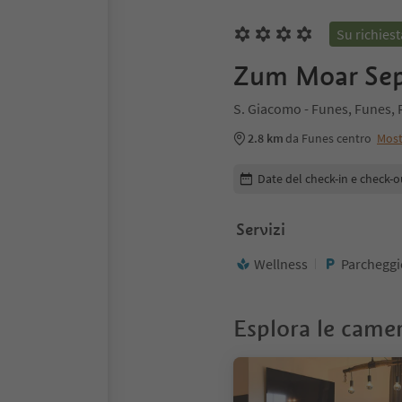
Su richiest
Zum Moar Se
S. Giacomo - Funes, Funes, 
2.8 km
da Funes centro
Most
Modifica i dettagli della pr
Date del check-in e check-o
Servizi
Wellness
Parcheggi
Esplora le came