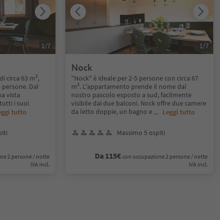
1
/
7
1
/
7
Nock
di circa 63 m²,
"Nock" è ideale per 2-5 persone con circa 67
5 persone. Dal
m². L'appartamento prende il nome dal
a vista
nostro pascolo esposto a sud, facilmente
utti i suoi
visibile dai due balconi. Nock offre due camere
da letto doppie, un bagno e
ggi tutto
...
Leggi tutto
iti
Massimo 5 ospiti
Da 115€
ne 2 persone / notte
con occupazione 2 persone / notte
IVA incl.
IVA incl.