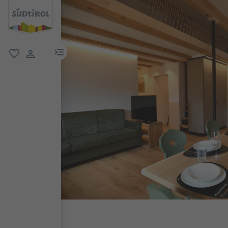
menu link
favoriti
user link