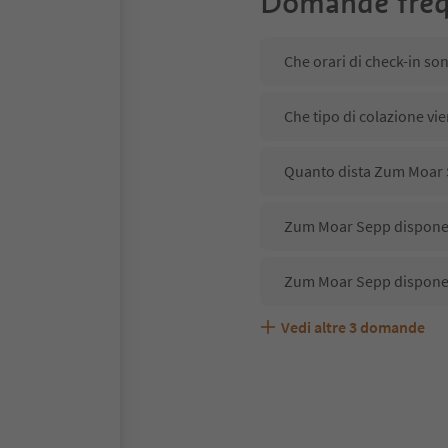
Domande freq
Che orari di check-in s
Che tipo di colazione vi
Quanto dista Zum Moar S
Zum Moar Sepp dispone d
Zum Moar Sepp dispone 
Vedi altre
3
domande
Zum Moar Sepp accetta 
Quali servizi/attività s
Gli ospiti di Zum Moar S