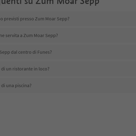
uenti su
Zum Moar Sepp
ono previsti presso Zum Moar Sepp?
ene servita a Zum Moar Sepp?
epp dal centro di Funes?
i un ristorante in loco?
di una piscina?
animali domestici?
ono disponibili presso Zum Moar Sepp?
epp ricevono l'Alto Adige Guest Pass?