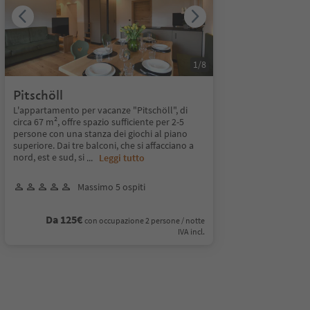
1
/
8
Pitschöll
L'appartamento per vacanze "Pitschöll", di
circa 67 m², offre spazio sufficiente per 2-5
persone con una stanza dei giochi al piano
superiore. Dai tre balconi, che si affacciano a
nord, est e sud, si
...
Leggi tutto
Massimo 5 ospiti
Da 125€
con occupazione 2 persone / notte
IVA incl.