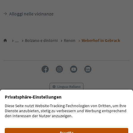
Alloggi nelle vicinanze
...
Bolzano e dintorni
Renon
Weberhof in Gebrack
Lingua: Italiano
FAQ
Contatti
Press
MICE
Privacy Policy
Termini e condizioni
Crediti
Cookie Policy
Film commission
Chi siamo
Dichiarazione di accessibilità
Alto Adige B2B