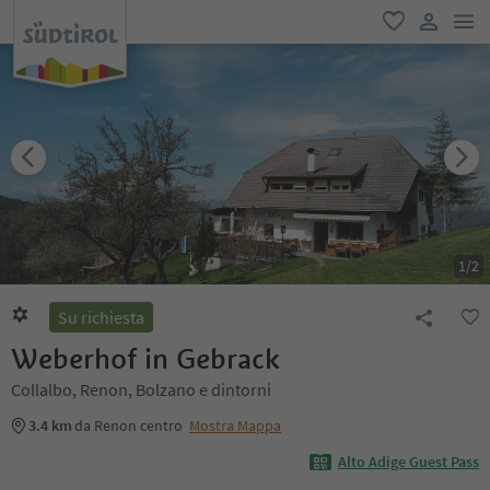
men
favoriti
user lin
1
/
2
Su richiesta
Weberhof in Gebrack
Collalbo, Renon, Bolzano e dintorni
3.4 km
da Renon centro
Mostra Mappa
Alto Adige Guest Pass