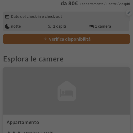
da
80
€
1 appartamento / 1 notte / 2 ospiti
Modifica i dettagli della prenotazione
Date del check-in e check-out
notte
2
ospiti
1
camera
Verifica disponibilità
Esplora le camere
Appartamento
Massimo 3 ospiti