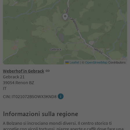
Leaflet
|
©
OpenStreetMap
Contributors
Weberhof in Gebrack
Gebrack 21
39054 Renon BZ
IT
CIN: IT021072B5OWX3KND8
Informazioni sulla regione
A Bolzano si incrociano mondi diversi. Il centro storico ti
accoglie con vicoli tortuosi, piazze aperte e caffè dove fare una