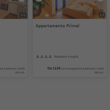
1
/
2
1
/
2
Appartamento Primel
Massimo 4 ospiti
Da 113€
ne 2 persone / notte
con occupazione 2 persone / notte
IVA incl.
IVA incl.