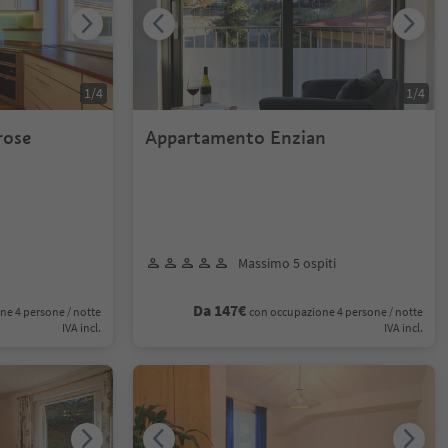
1
/
4
1
/
4
rose
Appartamento Enzian
Massimo 5 ospiti
Da 147€
ne 4 persone / notte
con occupazione 4 persone / notte
IVA incl.
IVA incl.