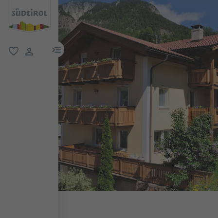
menu link
favoriti
user link