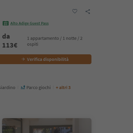
Alto Adige Guest Pass
da
1 appartamento / 1 notte / 2
113
€
ospiti
Verifica disponibilità
Giardino
Parco giochi
+ altri 3