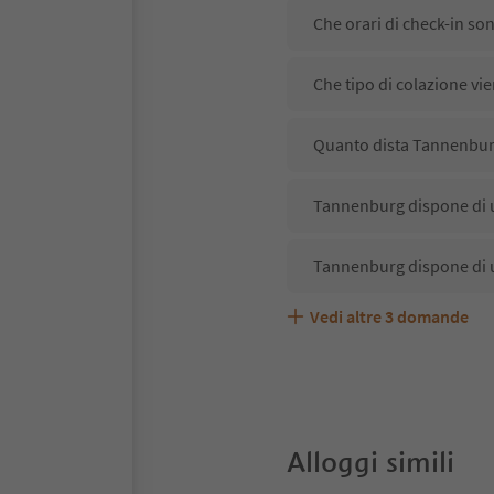
Che orari di check-in so
Che tipo di colazione vi
Quanto dista Tannenburg
Tannenburg dispone di u
Tannenburg dispone di 
Vedi altre
3
domande
Tannenburg accetta anim
Quali servizi/attività s
Gli ospiti di Tannenburg
Alloggi simili