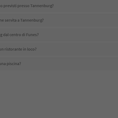
no previsti presso Tannenburg?
ene servita a Tannenburg?
 dal centro di Funes?
n ristorante in loco?
una piscina?
ali domestici?
ono disponibili presso Tannenburg?
 ricevono l'Alto Adige Guest Pass?