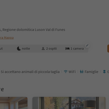
, Regione dolomitica Luson Val di Funes
ra Mappa
enotazione
ut
notte
2
ospiti
1
camera
Si accettano animali di piccola taglia
WiFi
Famiglie
re