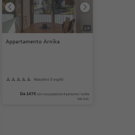
1
/
6
Appartamento Arnika
Massimo 5 ospiti
Da 147€
con occupazione 4 persone / notte
IVA incl.