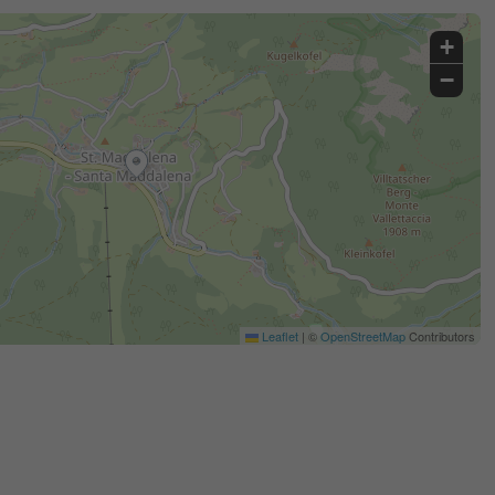
+
−
Leaflet
|
©
OpenStreetMap
Contributors