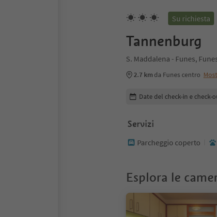
Su richiesta
Tannenburg
S. Maddalena - Funes, Funes
2.7 km
da Funes centro
Most
Modifica i dettagli della pr
Date del check-in e check-o
Servizi
Parcheggio coperto
Esplora le came