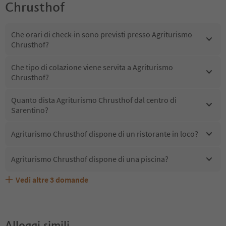
Chrusthof
Che orari di check-in sono previsti presso Agriturismo
Chrusthof?
Che tipo di colazione viene servita a Agriturismo
Chrusthof?
Quanto dista Agriturismo Chrusthof dal centro di
Sarentino?
Agriturismo Chrusthof dispone di un ristorante in loco?
Agriturismo Chrusthof dispone di una piscina?
Vedi altre
3
domande
Quali servizi/attività sono disponibili presso Agriturismo
Gli ospiti di Agriturismo Chrusthof ricevono l'Alto Adige
Agriturismo Chrusthof accetta animali domestici?
Chrusthof?
Guest Pass?
Alloggi simili