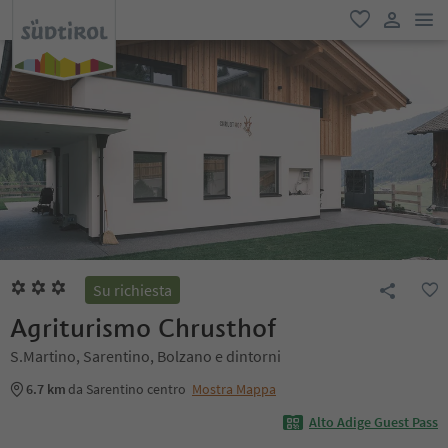
men
favoriti
user lin
Su richiesta
Agriturismo Chrusthof
S.Martino, Sarentino, Bolzano e dintorni
6.7 km
da Sarentino centro
Mostra Mappa
Alto Adige Guest Pass