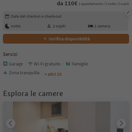
da
110
€
1 appartamento / 1 notte / 2 ospiti
Modifica i dettagli della prenotazione
Date del check-in e check-out
notte
2
ospiti
1
camera
Verifica disponibilità
Servizi
Garage
Wi-Fi gratuito
Famiglie
Zona tranquilla
+ altri 10
Esplora le camere