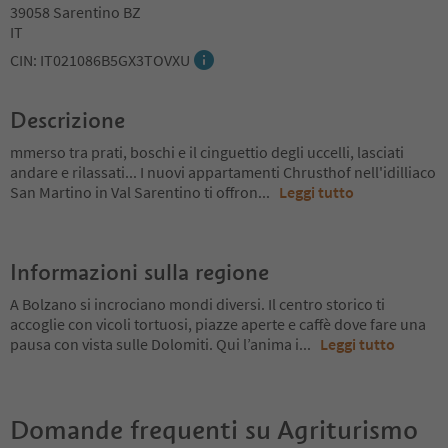
39058 Sarentino BZ
IT
CIN: IT021086B5GX3TOVXU
Descrizione
mmerso tra prati, boschi e il cinguettio degli uccelli, lasciati
andare e rilassati... I nuovi appartamenti Chrusthof nell'idilliaco
San Martino in Val Sarentino ti offron
...
Leggi tutto
Informazioni sulla regione
A Bolzano si incrociano mondi diversi. Il centro storico ti
accoglie con vicoli tortuosi, piazze aperte e caffè dove fare una
pausa con vista sulle Dolomiti. Qui l’anima i
...
Leggi tutto
Domande frequenti su
Agriturismo