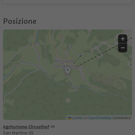
Posizione
+
−
Leaflet
|
©
OpenStreetMap
Contributors
Agriturismo Chrusthof
San Martino 35