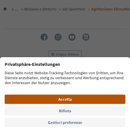
...
Bolzano e dintorni
Val Sarentino
Agriturismo Chrustho
Lingua: Italiano
FAQ
Contatti
Press
MICE
Privacy Policy
Termini e condizioni
Crediti
Cookie Policy
Film commission
Chi siamo
Dichiarazione di accessibilità
Alto Adige B2B
© 2026 IDM Südtirol