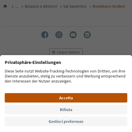
...
Bolzano e dintorni
Val Sarentino
Residence Gruber
Lingua: Italiano
FAQ
Contatti
Press
MICE
Privacy Policy
Termini e condizioni
Crediti
Cookie Policy
Film commission
Chi siamo
Dichiarazione di accessibilità
Alto Adige B2B
© 2026 IDM Südtirol