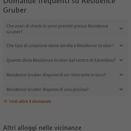
Domande frequenti su
Residence
Gruber
Che orari di check-in sono previsti presso Residence
Gruber?
Che tipo di colazione viene servita a Residence Gruber?
Quanto dista Residence Gruber dal centro di Sarentino?
Residence Gruber dispone di un ristorante in loco?
Residence Gruber dispone di una piscina?
Vedi altre
3
domande
Quali servizi/attività sono disponibili presso Residence
Gli ospiti di Residence Gruber ricevono l'Alto Adige Guest
Residence Gruber accetta animali domestici?
Gruber?
Pass?
Altri alloggi nelle vicinanze