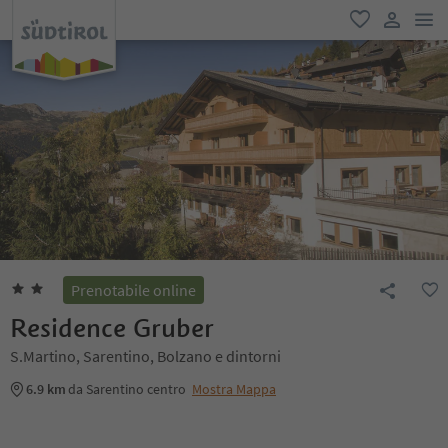
men
favoriti
user lin
Prenotabile online
Residence Gruber
S.Martino, Sarentino, Bolzano e dintorni
6.9 km
da Sarentino centro
Mostra Mappa