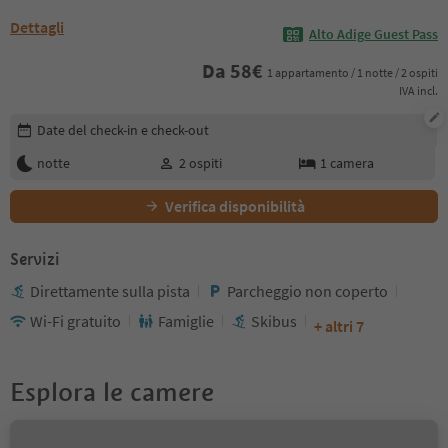
Dettagli
Alto Adige Guest Pass
Da
58
€
1 appartamento / 1 notte / 2 ospiti
IVA incl.
Modifica i dettagli della prenotazione
Date del check-in e check-out
notte
2
ospiti
1
camera
Verifica disponibilità
Servizi
Direttamente sulla pista
Parcheggio non coperto
Wi-Fi gratuito
Famiglie
Skibus
+ altri 7
Esplora le camere