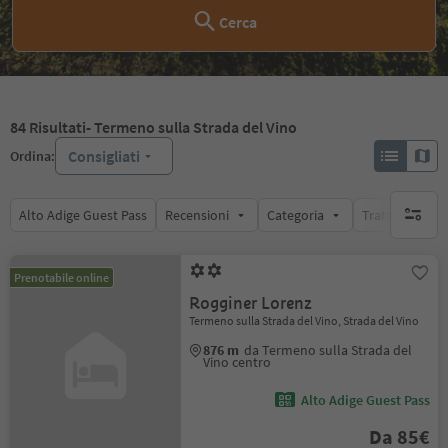
Cerca
84
Risultati
- Termeno sulla Strada del Vino
Consigliati
Ordina:
Alto Adige Guest Pass
Recensioni
Categoria
Trattamento
nessun f
Prenotabile online
Rogginer Lorenz
Termeno sulla Strada del Vino, Strada del Vino
876 m
da Termeno sulla Strada del
Vino centro
Alto Adige Guest Pass
Da 85€