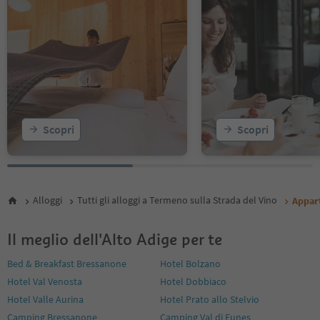
Scopri
Scopri
Alloggi
Tutti gli alloggi a Termeno sulla Strada del Vino
Appar
Il meglio dell'Alto Adige per te
Bed & Breakfast Bressanone
Hotel Bolzano
Hotel Val Venosta
Hotel Dobbiaco
Hotel Valle Aurina
Hotel Prato allo Stelvio
Camping Bressanone
Camping Val di Funes