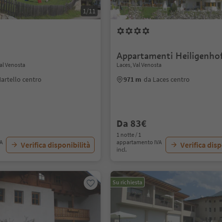
1/11
Appartamenti Heiligenho
Val Venosta
Laces, Val Venosta
artello centro
971 m
da Laces centro
Da 83€
1 notte / 1
VA
appartamento IVA
Verifica disponibilità
Verifica disp
incl.
Su richiesta