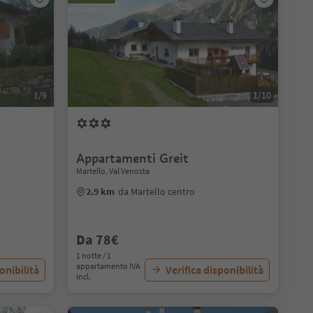
1/9
1/10
Appartamenti Greit
Martello, Val Venosta
2.9 km
da Martello centro
Da 78€
1 notte / 1
appartamento IVA
onibilità
Verifica disponibilità
incl.