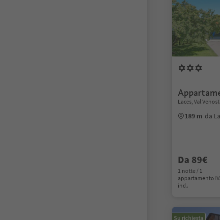
Appartame
Laces, Val Venost
189 m
da La
Da 89€
1 notte / 1
appartamento I
incl.
Su richiesta