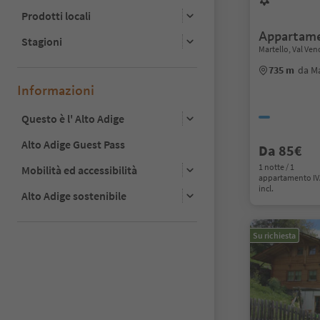
Prodotti locali
Appartame
Stagioni
Martello, Val Ven
735 m
da Ma
Informazioni
Questo è l' Alto Adige
Alto Adige Guest Pass
Da 85€
1 notte / 1
Mobilità ed accessibilità
appartamento I
incl.
Alto Adige sostenibile
Su richiesta