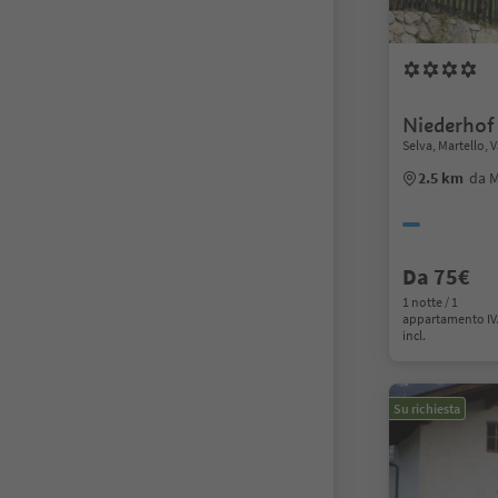
Niederhof
Selva, Martello, 
2.5 km
da M
Da 75€
1 notte / 1
appartamento I
incl.
Su richiesta