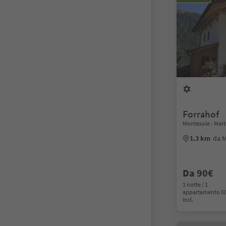
Forrahof
Montesole - Marte
1.3 km
da M
Da 90€
1 notte / 1
appartamento I
incl.