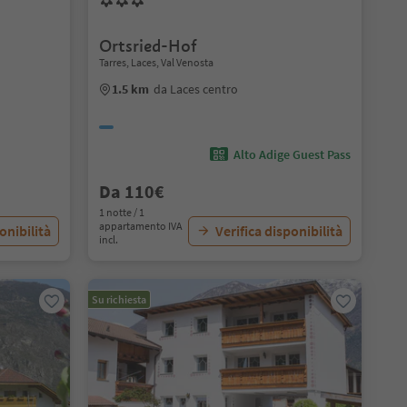
Ortsried-Hof
Tarres, Laces, Val Venosta
1.5 km
da Laces centro
Alto Adige Guest Pass
Da 110€
1 notte / 1
appartamento IVA
onibilità
Verifica disponibilità
incl.
Su richiesta