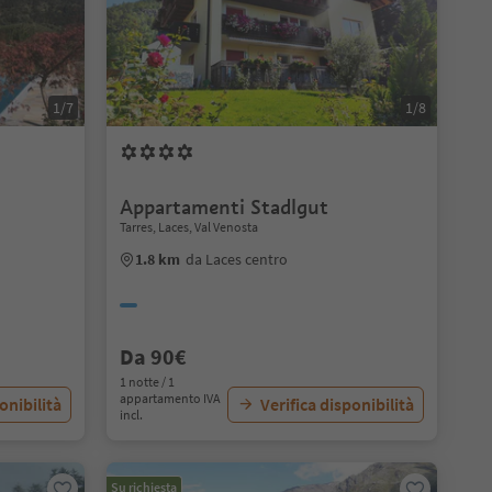
1/7
1/8
Appartamenti Stadlgut
Tarres, Laces, Val Venosta
1.8 km
da Laces centro
Da 90€
1 notte / 1
appartamento IVA
onibilità
Verifica disponibilità
incl.
Su richiesta