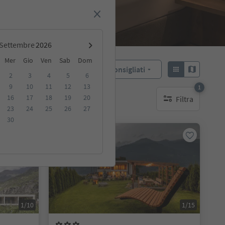
Settembre
Mer
Gio
Ven
Sab
Dom
Consigliati
Ordina:
2
3
4
5
6
9
10
11
12
13
1
16
17
18
19
20
Filtra
ibili
1 filtro attivo
23
24
25
26
27
30
Prenotabile online
1/10
1/15