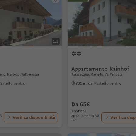
1/2
Appartamento Rainhof
llo, Martello, Val Venosta
Transacqua, Martello, Val Venosta
artello centro
731 m
da Martello centro
Da 65€
1 notte / 1
VA
appartamento IVA
Verifica disponibilità
Verifica disp
incl.