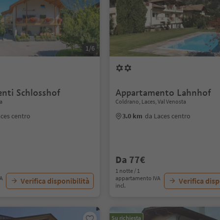
1/6
nti Schlosshof
Appartamento Lahnhof
a
Coldrano, Laces, Val Venosta
ces centro
3.0 km
da Laces centro
Da 77€
1 notte / 1
VA
appartamento IVA
Verifica disponibilità
Verifica disp
incl.
Su richiesta