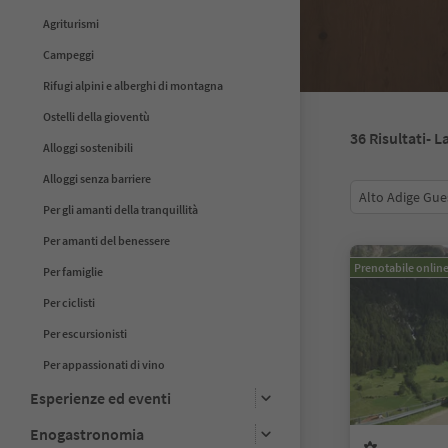
Agriturismi
Campeggi
Rifugi alpini e alberghi di montagna
Ostelli della gioventù
36
Risultati
- L
Alloggi sostenibili
Alloggi senza barriere
Alto Adige Gue
Per gli amanti della tranquillità
Per amanti del benessere
Prenotabile onlin
Per famiglie
Per ciclisti
Per escursionisti
Per appassionati di vino
Esperienze ed eventi
Enogastronomia