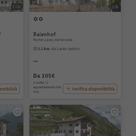
1/10
1/8
f
Baienhof
Morter, Laces, Val Venosta
3.1 km
da Laces centro
Da 105€
1 notte / 1
appartamento IVA
onibilità
Verifica disponibilità
incl.
Su richiesta