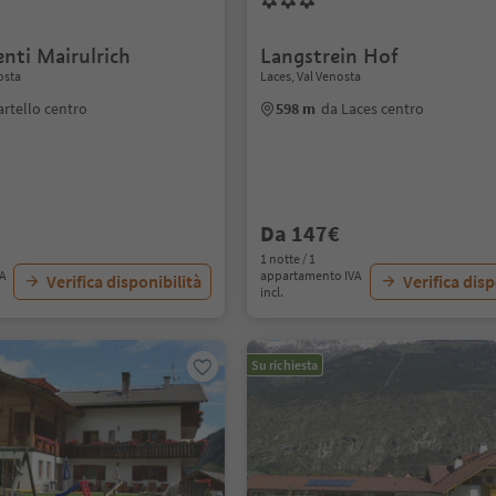
nti Mairulrich
Langstrein Hof
osta
Laces, Val Venosta
rtello centro
598 m
da Laces centro
Da 147€
1 notte / 1
VA
appartamento IVA
Verifica disponibilità
Verifica disp
incl.
Su richiesta