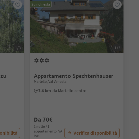
Su richiesta
1/3
1/3
 zu
Appartamento Spechtenhauser
Martello, Val Venosta
2.4 km
da Martello centro
Da 70€
1 notte / 1
appartamento IVA
onibilità
Verifica disponibilità
incl.