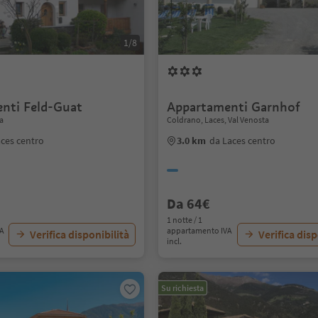
1/8
nti Feld-Guat
Appartamenti Garnhof
a
Coldrano, Laces, Val Venosta
ces centro
3.0 km
da Laces centro
Da 64€
1 notte / 1
VA
appartamento IVA
Verifica disponibilità
Verifica disp
incl.
Su richiesta