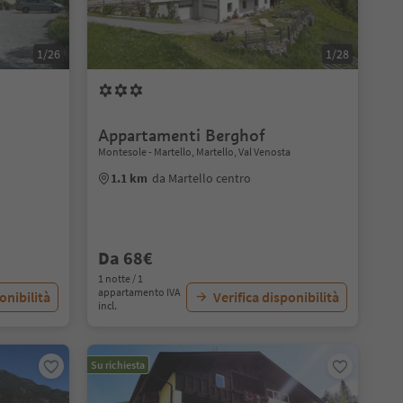
1/26
1/28
Appartamenti Berghof
Montesole - Martello, Martello, Val Venosta
1.1 km
da Martello centro
Da 68€
1 notte / 1
appartamento IVA
onibilità
Verifica disponibilità
incl.
Su richiesta