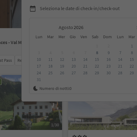
Seleziona le date di check-in/check-out
Agosto
Lun
Mar
Mer
Gio
Ven
Sab
Dom
Lun
Mar
aces - Val Martello
1
2
1
3
4
5
6
7
8
9
7
8
10
11
12
13
14
15
16
14
15
st Pass
Recensioni
Categoria
Trattamento
Alloggi sosten
17
18
19
20
21
22
23
21
22
24
25
26
27
28
29
30
28
29
31
e
Prenotabile online
Numero di notti:
0
1/30