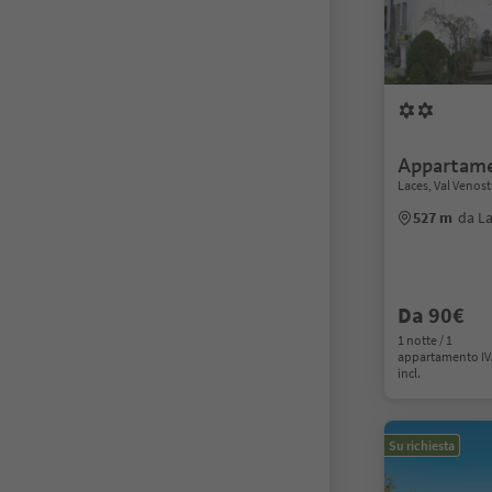
Appartame
Laces, Val Venost
527 m
da La
Da 90€
1 notte / 1
appartamento I
incl.
Su richiesta