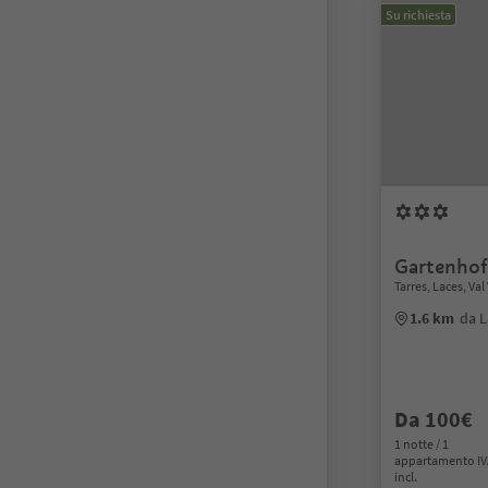
Su richiesta
Gartenhof
Tarres, Laces, Va
1.6 km
da L
Da 100€
1 notte / 1
appartamento I
incl.