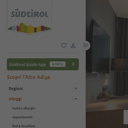
menu link
favoriti
user link
Südtirol Guide App
NOVITÀ
Scopri l'Alto Adige
Regioni
Alloggi
Hotel e alberghi
Appartamenti
Bed & Breakfast