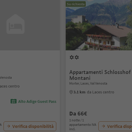
Su richiesta
Appartamenti Schlosshof
Montani
l Venosta
Morter, Laces, Val Venosta
aces centro
3.1 km
da Laces centro
Alto Adige Guest Pass
Da 66€
1 notte / 1
VA
appartamento IVA
Verifica disponibilità
Verifica disp
incl.