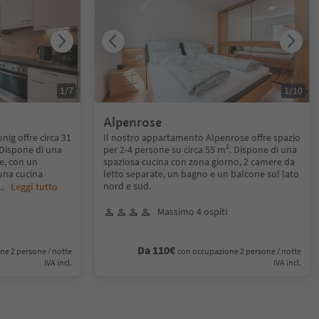
1
/
7
1
/
10
Alpenrose
g offre circa 31
Il nostro appartamento Alpenrose offre spazio
 Dispone di una
per 2-4 persone su circa 55 m². Dispone di una
e, con un
spaziosa cucina con zona giorno, 2 camere da
una cucina
letto separate, un bagno e un balcone sul lato
nord e sud.
...
Leggi tutto
Massimo 4 ospiti
Da 110€
ne 2 persone / notte
con occupazione 2 persone / notte
IVA incl.
IVA incl.