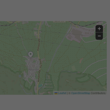
+
−
Leaflet
|
©
OpenStreetMap
Contributors