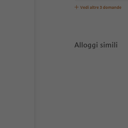
Vedi altre
3
domande
Baienhof accetta animal
Quali servizi/attività so
Gli ospiti di Baienhof ri
Alloggi simili