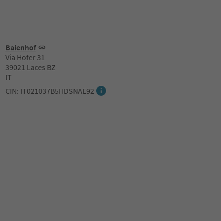
Baienhof
Via Hofer 31
39021 Laces BZ
IT
CIN: IT021037B5HDSNAE92