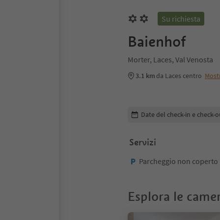
Su richiesta
Baienhof
Morter, Laces, Val Venosta
3.1 km
da Laces centro
Most
Modifica i dettagli della pr
Date del check-in e check-o
Servizi
Parcheggio non coperto
Esplora le came