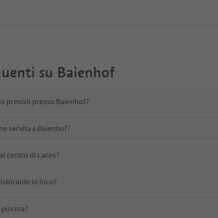
uenti su
Baienhof
no previsti presso Baienhof?
ene servita a Baienhof?
l centro di Laces?
istorante in loco?
 piscina?