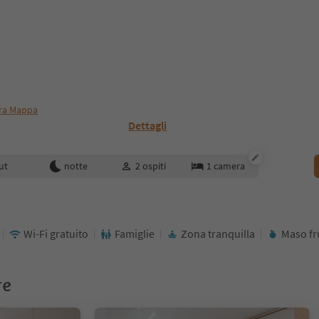
ra Mappa
Dettagli
enotazione
ut
notte
2
ospiti
1
camera
Wi-Fi gratuito
Famiglie
Zona tranquilla
Maso fr
re