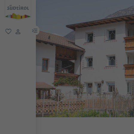
menu link
favoriti
user link