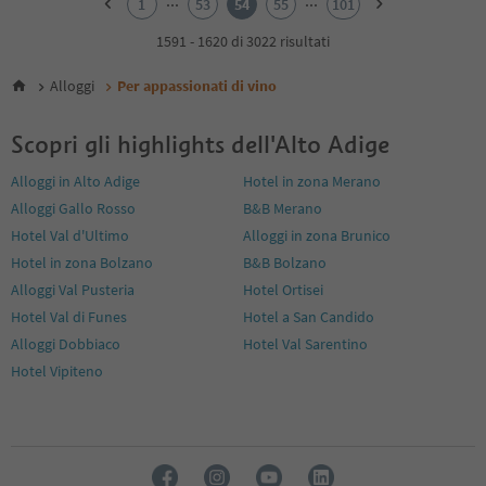
1
53
54
55
101
3
4
1591 - 1620 di 3022 risultati
5
6
Alloggi
Per appassionati di vino
7
8
Scopri gli highlights dell'Alto Adige
9
10
Alloggi in Alto Adige
Hotel in zona Merano
11
Alloggi Gallo Rosso
B&B Merano
12
13
Hotel Val d'Ultimo
Alloggi in zona Brunico
14
Hotel in zona Bolzano
B&B Bolzano
15
Alloggi Val Pusteria
Hotel Ortisei
16
Hotel Val di Funes
Hotel a San Candido
17
18
Alloggi Dobbiaco
Hotel Val Sarentino
19
Hotel Vipiteno
20
21
22
23
24