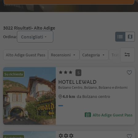
3022
Risultati
- Alto Adige
Consigliati
Ordina:
Alto Adige Guest Pass
Recensioni
Categoria
Trattamento
nessun f
S
Su richiesta
HOTEL LEWALD
Bolzano Centro, Bolzano, Bolzano e dintorni
4.0 km
da Bolzano centro
Alto Adige Guest Pass
Su richiesta