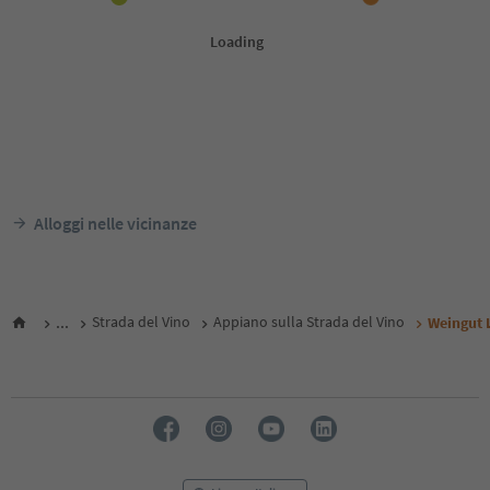
Alloggi nelle vicinanze
...
Strada del Vino
Appiano sulla Strada del Vino
Weingut 