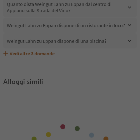
Quanto dista Weingut Lahn zu Eppan dal centro di
Appiano sulla Strada del Vino?
Weingut Lahn zu Eppan dispone di un ristorante in loco?
Weingut Lahn zu Eppan dispone di una piscina?
Vedi altre
3
domande
Quali servizi/attività sono disponibili presso Weingut
Gli ospiti di Weingut Lahn zu Eppan ricevono l'Alto Adige
Weingut Lahn zu Eppan accetta animali domestici?
Lahn zu Eppan?
Guest Pass?
Alloggi simili