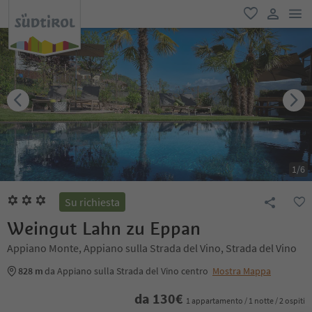
men
favoriti
user lin
1
/
6
Su richiesta
Weingut Lahn zu Eppan
Appiano Monte, Appiano sulla Strada del Vino, Strada del Vino
828 m
da Appiano sulla Strada del Vino centro
Mostra Mappa
da
130
€
1 appartamento / 1 notte / 2 ospiti