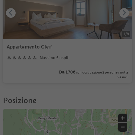
1
/
8
Appartamento Gleif
Massimo 6 ospiti
Da 170€
con occupazione 2 persone / notte
IVA incl.
Posizione
+
−