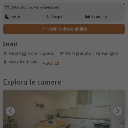
Modifica i dettagli della prenotazione
Date del check-in e check-out
notte
2
ospiti
1
camera
Verifica disponibilità
Servizi
Parcheggio non coperto
Wi-Fi gratuito
Famiglie
Maso frutticolo
+ altri 20
Esplora le camere