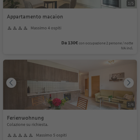
1
/
5
Appartamento macaion
Massimo 4 ospiti
Da 130€
con occupazione 2 persone / notte
IVA incl.
1
/
6
Ferienwohnung
Colazione su richiesta.
Massimo 5 ospiti