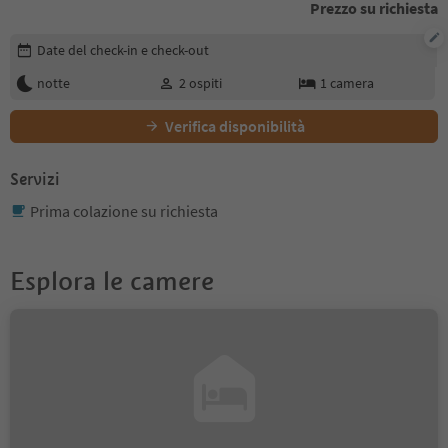
Prezzo su richiesta
Modifica i dettagli della prenotazione
Date del check-in e check-out
notte
2
ospiti
1
camera
Verifica disponibilità
Servizi
Prima colazione su richiesta
Esplora le camere