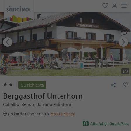
men
favoriti
user lin
1
/
3
Su richiesta
Berggasthof Unterhorn
Collalbo, Renon, Bolzano e dintorni
7.5 km
da Renon centro
Mostra Mappa
Alto Adige Guest Pass