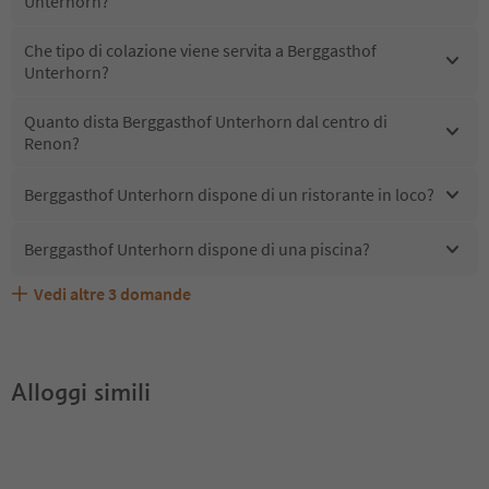
Unterhorn?
Che tipo di colazione viene servita a Berggasthof
Unterhorn?
Quanto dista Berggasthof Unterhorn dal centro di
Renon?
Berggasthof Unterhorn dispone di un ristorante in loco?
Berggasthof Unterhorn dispone di una piscina?
Vedi altre
3
domande
Quali servizi/attività sono disponibili presso Berggasthof
Gli ospiti di Berggasthof Unterhorn ricevono l'Alto Adige
Berggasthof Unterhorn accetta animali domestici?
Unterhorn?
Guest Pass?
Alloggi simili