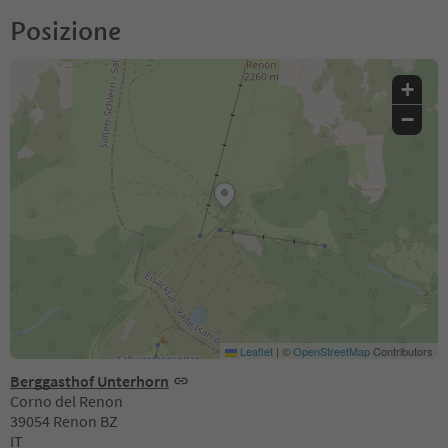
Posizione
+
−
Leaflet
|
©
OpenStreetMap
Contributors
Berggasthof Unterhorn
Corno del Renon
39054 Renon BZ
IT