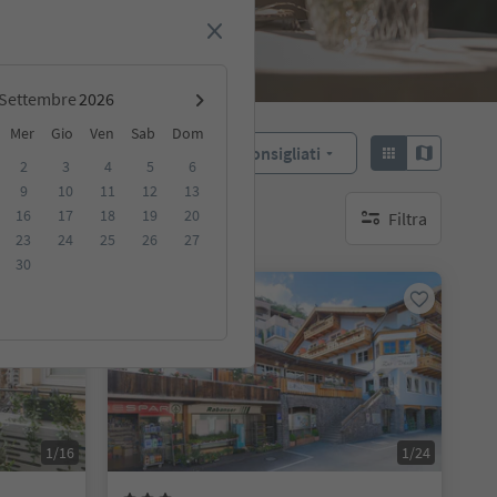
Settembre
Mer
Gio
Ven
Sab
Dom
Consigliati
Ordina:
2
3
4
5
6
9
10
11
12
13
16
17
18
19
20
Filtra
ibili
nessun filtro attivo
23
24
25
26
27
30
Su richiesta
1/16
1/24