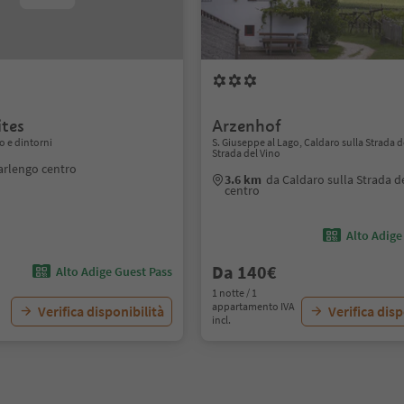
ites
Arzenhof
 e dintorni
S. Giuseppe al Lago, Caldaro sulla Strada d
Strada del Vino
arlengo centro
3.6 km
da Caldaro sulla Strada d
centro
Alto Adige
Da 140€
Alto Adige Guest Pass
1 notte / 1
appartamento IVA
Verifica disponibilità
Verifica disp
incl.