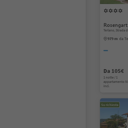
Rosengart
Terlano, Strada d
979 m
da T
Da 105€
1 notte / 1
appartamento I
incl.
Su richiesta