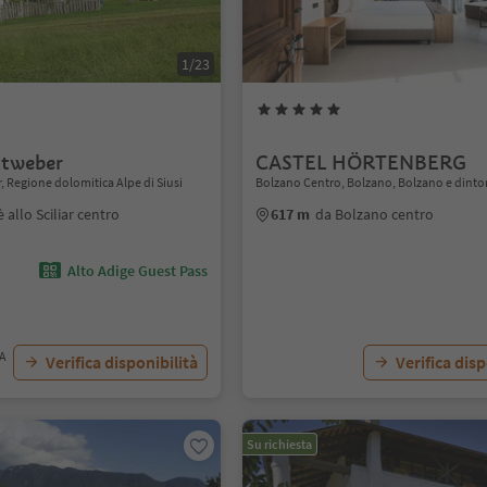
1/23
ttweber
CASTEL HÖRTENBERG
iar, Regione dolomitica Alpe di Siusi
Bolzano Centro, Bolzano, Bolzano e dinto
è allo Sciliar centro
617 m
da Bolzano centro
Alto Adige Guest Pass
VA
Verifica disponibilità
Verifica disp
Su richiesta