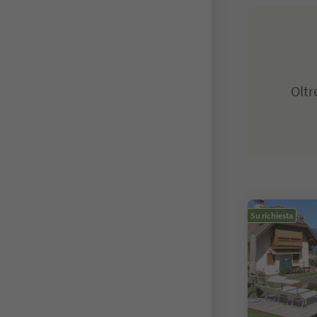
Olt
Su richiesta