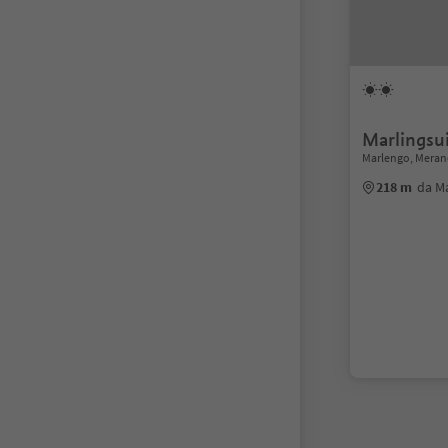
Marlingsu
Marlengo, Merano
218 m
da M