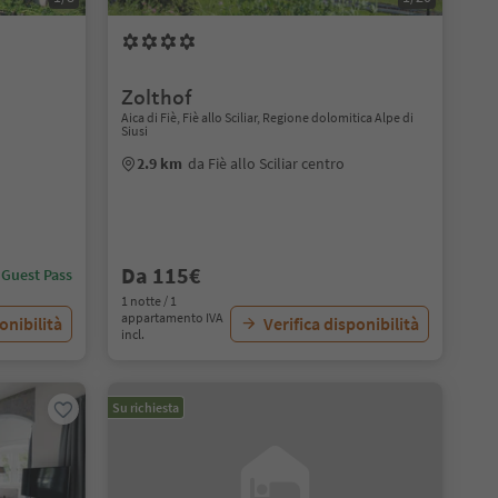
Zolthof
Aica di Fiè, Fiè allo Sciliar, Regione dolomitica Alpe di
Siusi
2.9 km
da Fiè allo Sciliar centro
Da 115€
 Guest Pass
1 notte / 1
appartamento IVA
onibilità
Verifica disponibilità
incl.
Su richiesta