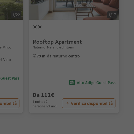
1/22
1/17
Rooftop Apartment
el Vino,
Naturno, Merano e dintorni
79 m
da Naturno centro
el Vino
 Guest Pass
Alto Adige Guest Pass
Da 112€
1 notte / 2
onibilità
Verifica disponibilità
persone IVA incl.