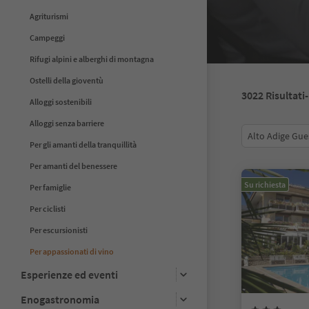
Agriturismi
Campeggi
Rifugi alpini e alberghi di montagna
Ostelli della gioventù
3022
Risultati
Alloggi sostenibili
Alloggi senza barriere
Alto Adige Gue
Per gli amanti della tranquillità
Per amanti del benessere
Su richiesta
Per famiglie
Per ciclisti
Per escursionisti
Per appassionati di vino
Esperienze ed eventi
Enogastronomia