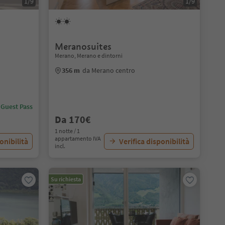
1/9
1/9
Meranosuites
Merano, Merano e dintorni
356 m
da Merano centro
 Guest Pass
Da 170€
1 notte / 1
appartamento IVA
onibilità
Verifica disponibilità
incl.
Su richiesta