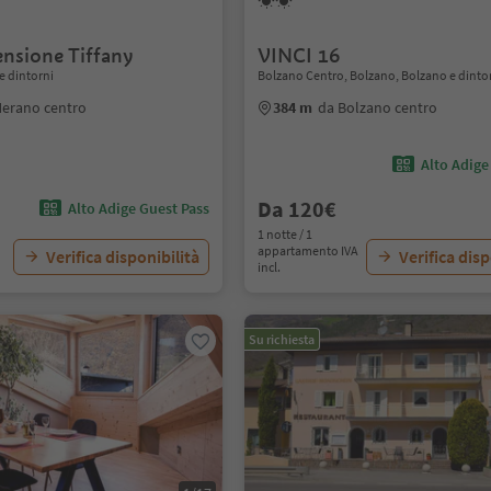
ensione Tiffany
VINCI 16
e dintorni
Bolzano Centro, Bolzano, Bolzano e dinto
Merano centro
384 m
da Bolzano centro
Alto Adige
Da 120€
Alto Adige Guest Pass
1 notte / 1
appartamento IVA
Verifica disponibilità
Verifica disp
incl.
Su richiesta