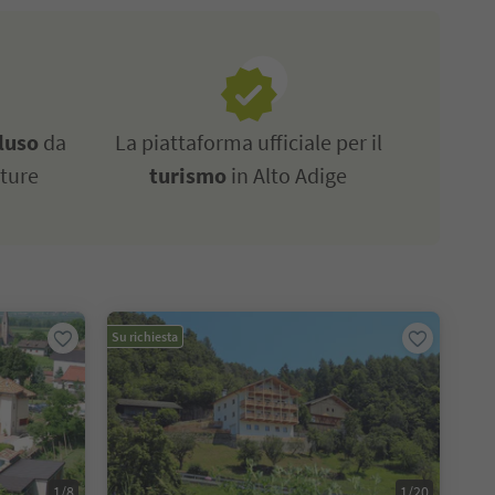
luso
da
La piattaforma ufficiale per il
tture
turismo
in Alto Adige
Su richiesta
1/8
1/20