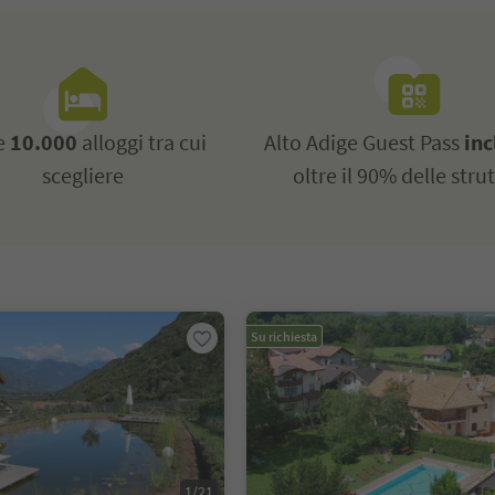
re
10.000
alloggi tra cui
Alto Adige Guest Pass
inc
scegliere
oltre il 90% delle stru
Su richiesta
1/21