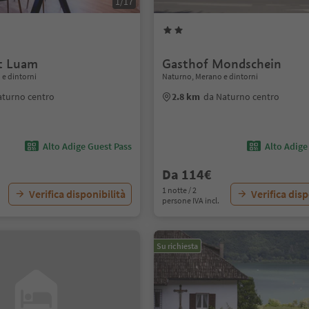
1/17
t Luam
Gasthof Mondschein
e dintorni
Naturno, Merano e dintorni
aturno centro
2.8 km
da Naturno centro
Alto Adige Guest Pass
Alto Adige
Da 114€
1 notte / 2
Verifica disponibilità
Verifica disp
persone IVA incl.
Su richiesta