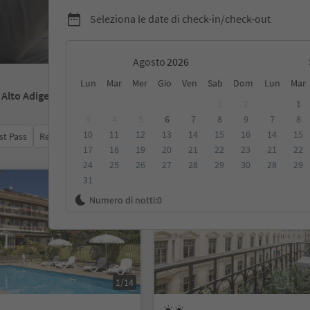
Seleziona le date di check-in/check-out
Agosto
Lun
Mar
Mer
Gio
Ven
Sab
Dom
Lun
Mar
- Alto Adige
1
2
1
3
4
5
6
7
8
9
7
8
10
11
12
13
14
15
16
14
15
st Pass
Recensioni
Categoria
Trattamento
Alloggi sosten
17
18
19
20
21
22
23
21
22
24
25
26
27
28
29
30
28
29
31
Su richiesta
Numero di notti:
0
1/14