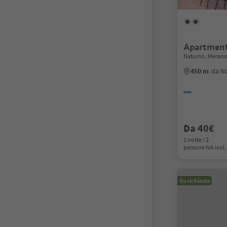
Apartmen
Naturno, Merano 
450 m
da N
Da 40€
1 notte / 2
persone IVA incl.
Su richiesta