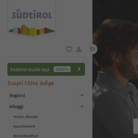
menu link
favoriti
user link
Südtirol Guide App
NOVITÀ
Scopri l'Alto Adige
Regioni
Alloggi
Hotel e alberghi
Appartamenti
Bed & Breakfast