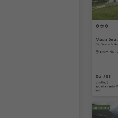
Maso Gra
Fiè, Fiè allo Scil
328 m
da Fi
Da 70€
1 notte / 1
appartamento I
incl.
Su richiesta