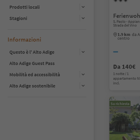
Prodotti locali
Ferienwo
Stagioni
S. Paolo - Appian
Strada del Vino
1.9 km
da A
centro
Informazioni
Questo è l' Alto Adige
Alto Adige Guest Pass
Da 140€
Mobilità ed accessibilità
1 notte / 1
appartamento I
incl.
Alto Adige sostenibile
Su richiesta