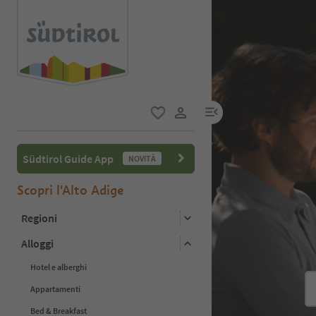
menu link
favoriti
user link
Südtirol Guide App
NOVITÀ
Scopri l'Alto Adige
Regioni
Alloggi
Hotel e alberghi
Appartamenti
Bed & Breakfast