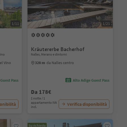
1/11
1/21
Kräutererbe Bacherhof
Vino
Nalles, Merano e dintorni
el Vino
328 m
da Nalles centro
 Guest Pass
Alto Adige Guest Pass
Da 178€
1 notte / 1
appartamento IVA
onibilità
Verifica disponibilità
incl.
Su richiesta