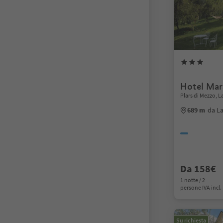
Hotel Mar
Plars di Mezzo, 
689 m
da L
Da 158€
1 notte / 2
persone IVA incl.
Su richiesta