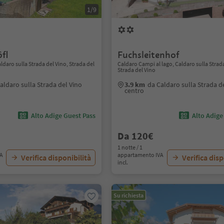
1/9
fl
Fuchsleitenhof
ldaro sulla Strada del Vino, Strada del
Caldaro Campi al lago, Caldaro sulla Strada
Strada del Vino
aldaro sulla Strada del Vino
3.9 km
da Caldaro sulla Strada d
centro
Alto Adige Guest Pass
Alto Adige
Da 120€
1 notte / 1
VA
appartamento IVA
Verifica disponibilità
Verifica disp
incl.
Su richiesta