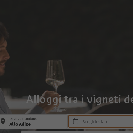
Alloggi tra i vigneti d
Premi Spazio o Invio per aprire i
Dove vuoi andare?
Scegli le date