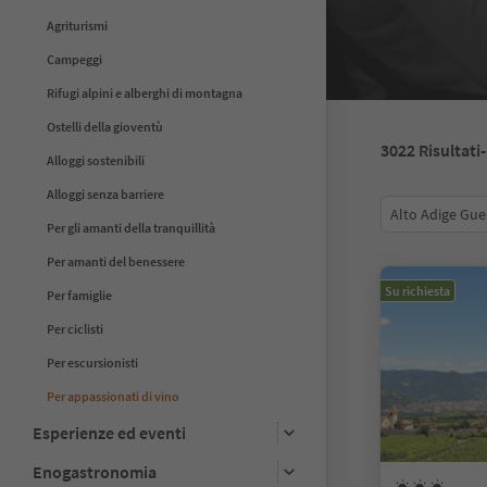
Agriturismi
Campeggi
Rifugi alpini e alberghi di montagna
Ostelli della gioventù
3022
Risultati
Alloggi sostenibili
Alloggi senza barriere
Alto Adige Gue
Per gli amanti della tranquillità
Per amanti del benessere
Su richiesta
Per famiglie
Per ciclisti
Per escursionisti
Per appassionati di vino
Esperienze ed eventi
Enogastronomia