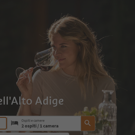
ell'Alto Adige
l selettore data e selezionare una data o un intervallo di date Form
Ospiti e camere
2 ospiti / 1 camera