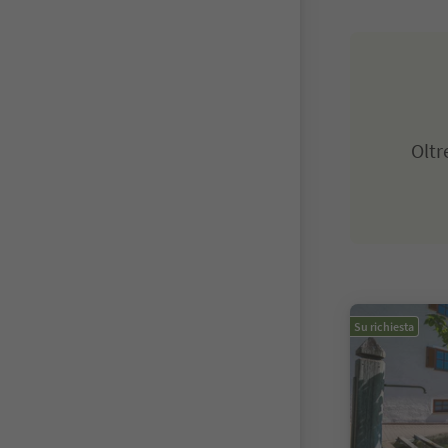
Olt
Su richiesta