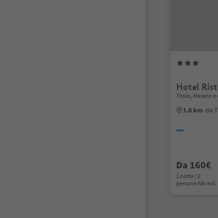
Hotel Rist
Tirolo, Merano e 
1.8 km
da T
Da 160€
1 notte / 2
persone IVA incl.