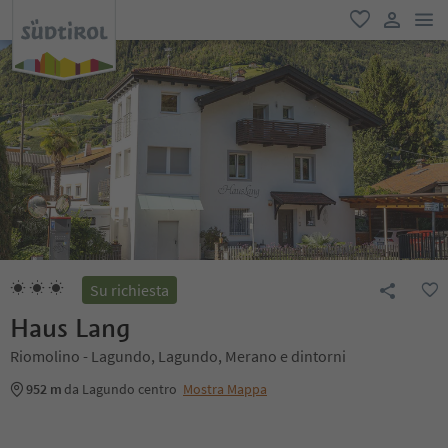
men
favoriti
user lin
Su richiesta
Haus Lang
Riomolino - Lagundo, Lagundo, Merano e dintorni
952 m
da Lagundo centro
Mostra Mappa