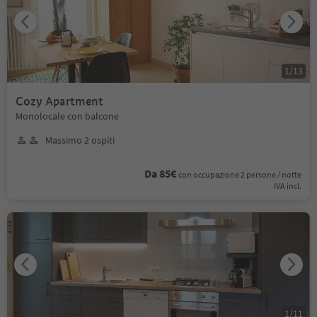
1
/
13
Cozy Apartment
Monolocale con balcone
Massimo 2 ospiti
Da 85€
con occupazione 2 persone / notte
IVA incl.
1
/
11