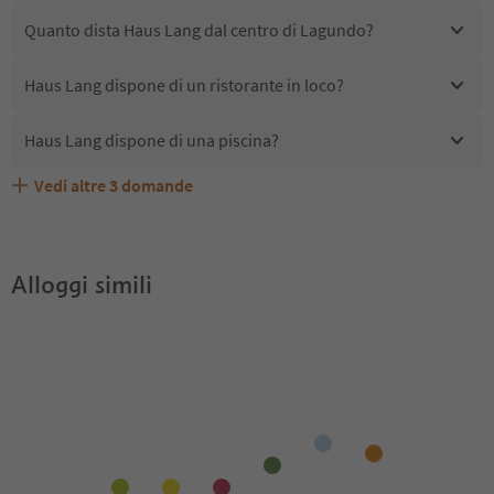
Quanto dista Haus Lang dal centro di Lagundo?
Haus Lang dispone di un ristorante in loco?
Haus Lang dispone di una piscina?
Vedi altre
3
domande
Haus Lang accetta animali domestici?
Quali servizi/attività sono disponibili presso Haus Lang?
Gli ospiti di Haus Lang ricevono l'Alto Adige Guest Pass?
Alloggi simili