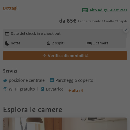
Dettagli
Alto Adige Guest Pass
da
85
€
1 appartamento / 1 notte / 2 ospiti
Modifica i dettagli della prenotazione
Date del check-in e check-out
notte
2
ospiti
1
camera
Verifica disponibilità
Servizi
posizione centrale
Parcheggio coperto
Wi-Fi gratuito
Lavatrice
+ altri 4
Esplora le camere