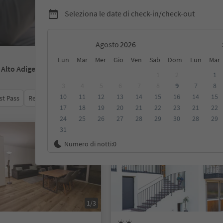
Seleziona le date di check-in/check-out
Agosto
Lun
Mar
Mer
Gio
Ven
Sab
Dom
Lun
Mar
- Alto Adige
1
2
1
3
4
5
6
7
8
9
7
8
10
11
12
13
14
15
16
14
15
st Pass
Recensioni
Categoria
Trattamento
Alloggi sosten
17
18
19
20
21
22
23
21
22
24
25
26
27
28
29
30
28
29
31
Su richiesta
Numero di notti:
0
1/3