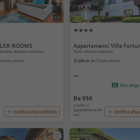
1/7
ALER ROOMS
Appartamenti Villa Fortu
Bolzano, Bolzano e dintorni
Tirolo, Merano e dintorni
olzano centro
208 m
da Tirolo centro
Alto Adige
Da 95€
1 notte / 1
appartamento IVA
Verifica disponibilità
Verifica disp
incl.
Su richiesta