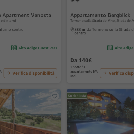
 Apartment Venosta
Appartamento Bergblick
e dintorni
Termeno sulla Strada del Vino, Strada del 
aturno centro
583 m
da Termeno sulla Strada d
centro
Alto Adige Guest Pass
Alto Adige
Da 140€
1 notte / 1
VA
appartamento IVA
Verifica disponibilità
Verifica disp
incl.
Su richiesta