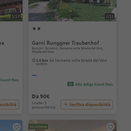
1/17
1/11
na
Garni Runggner Traubenhof
Ronchi - Termeno, Termeno sulla Strada del Vino,
Strada del Vino
1.6 km
da Termeno sulla Strada del Vino
centro
 Guest Pass
Alto Adige Guest Pass
Da 90€
1 notte / 2
onibilità
Verifica disponibilità
persone IVA incl.
Su richiesta