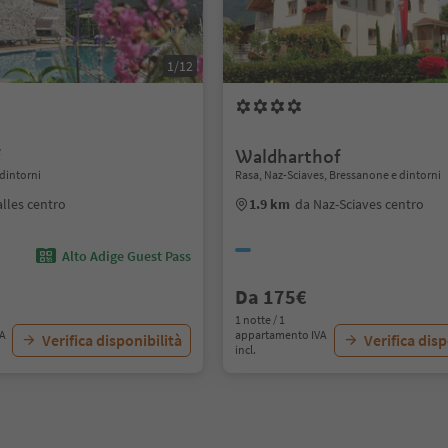
1/12
f
Waldharthof
 dintorni
Rasa, Naz-Sciaves, Bressanone e dintorni
lles centro
1.9 km
da Naz-Sciaves centro
Alto Adige Guest Pass
Da 175€
1 notte / 1
VA
appartamento IVA
Verifica disponibilità
Verifica disp
incl.