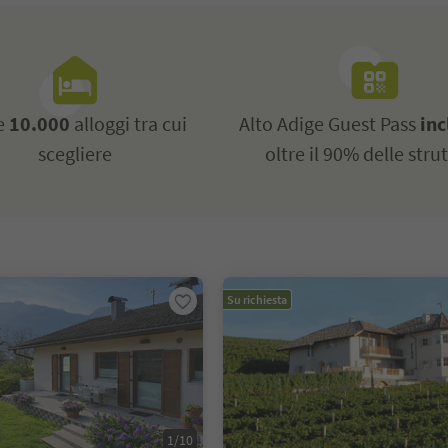
re
10.000
alloggi tra cui
Alto Adige Guest Pass
inc
scegliere
oltre il 90% delle stru
Su richiesta
1/10