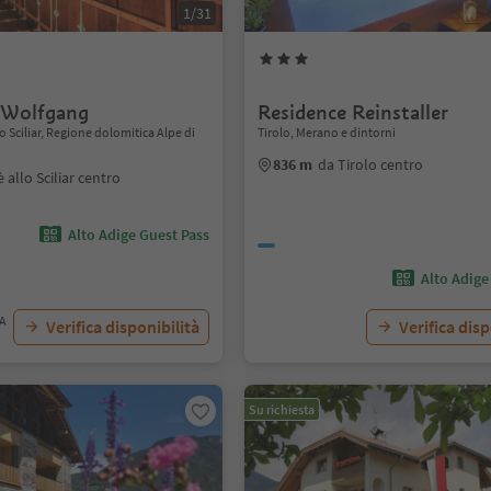
1/31
 Wolfgang
Residence Reinstaller
lo Sciliar, Regione dolomitica Alpe di
Tirolo, Merano e dintorni
836 m
da Tirolo centro
è allo Sciliar centro
Alto Adige Guest Pass
Alto Adige
VA
Verifica disponibilità
Verifica disp
Su richiesta