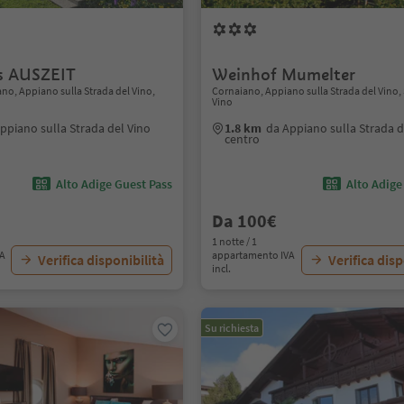
s AUSZEIT
Weinhof Mumelter
ano, Appiano sulla Strada del Vino,
Cornaiano, Appiano sulla Strada del Vino, 
Vino
ppiano sulla Strada del Vino
1.8 km
da Appiano sulla Strada d
centro
Alto Adige Guest Pass
Alto Adige
Da 100€
1 notte / 1
VA
appartamento IVA
Verifica disponibilità
Verifica disp
incl.
Su richiesta