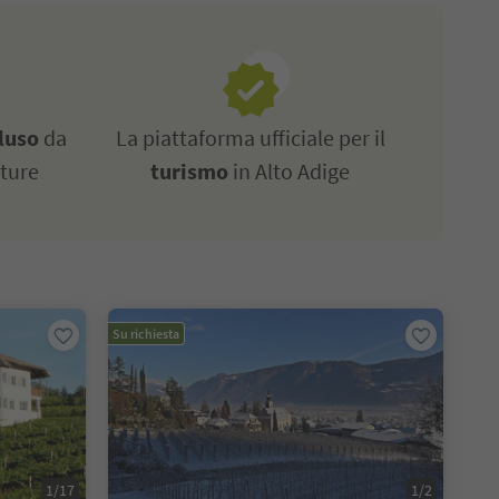
luso
da
La piattaforma ufficiale per il
tture
turismo
in Alto Adige
Su richiesta
1/17
1/2