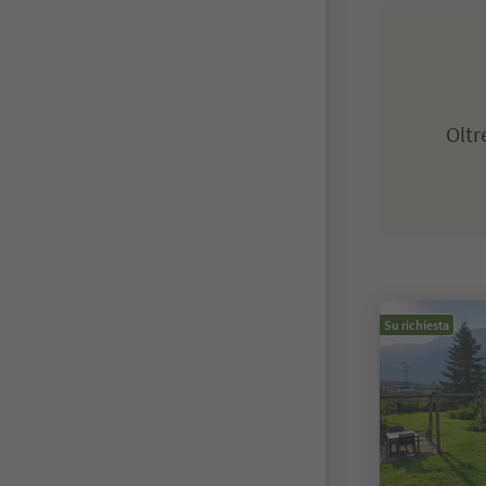
Olt
Su richiesta