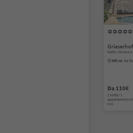
Grieserho
Nalles, Merano e
845 m
da Na
Da 110€
1 notte / 1
appartamento I
incl.