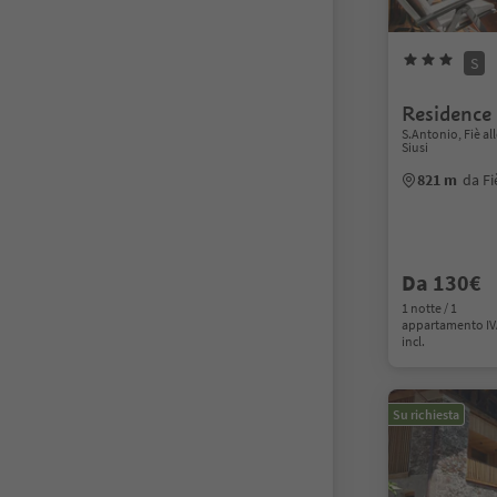
S
Residence
S.Antonio, Fiè al
Siusi
821 m
da Fi
Da 130€
1 notte / 1
appartamento I
incl.
Su richiesta