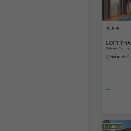
LOFT TH
Bolzano Centro, 
204 m
da B
Su richiesta