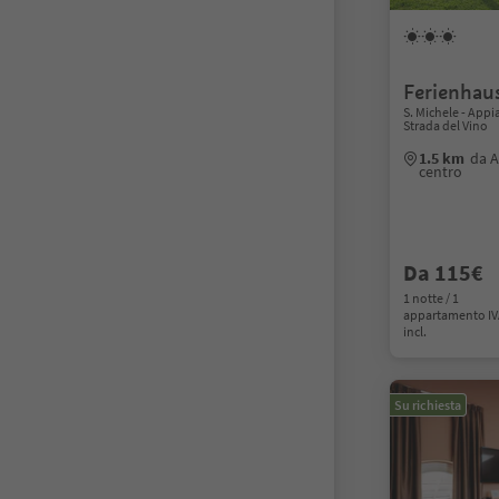
Ferienhau
S. Michele - Appi
Strada del Vino
1.5 km
da A
centro
Da 115€
1 notte / 1
appartamento I
incl.
Su richiesta