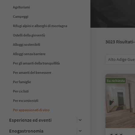
Agriturismi
Campeggi
Rifugi alpini e alberghi di montagna
Ostelli della gioventù
3023
Risultati
Alloggi sostenibili
Alloggi senza barriere
Alto Adige Gue
Per gli amanti della tranquillità
Per amanti del benessere
Su richiesta
Per famiglie
Per ciclisti
Per escursionisti
Per appassionati di vino
Esperienze ed eventi
Enogastronomia