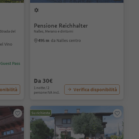
Pensione Reichhalter
Strada del
Nalles, Merano e dintorni
495 m
da Nalles centro
el Vino
 Guest Pass
Da 30€
1 notte / 2
onibilità
Verifica disponibilità
persone IVA incl.
Su richiesta