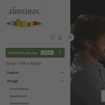
menu link
favoriti
user link
Südtirol Guide App
NOVITÀ
Scopri l'Alto Adige
Regioni
Alloggi
Hotel e alberghi
Appartamenti
Bed & Breakfast