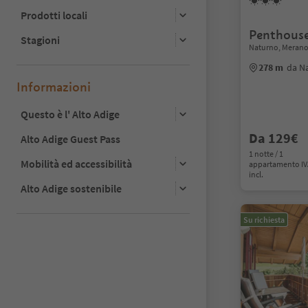
Prodotti locali
Penthouse
Stagioni
Naturno, Merano 
278 m
da N
Informazioni
Questo è l' Alto Adige
Da 129€
Alto Adige Guest Pass
1 notte / 1
Mobilità ed accessibilità
appartamento I
incl.
Alto Adige sostenibile
Su richiesta