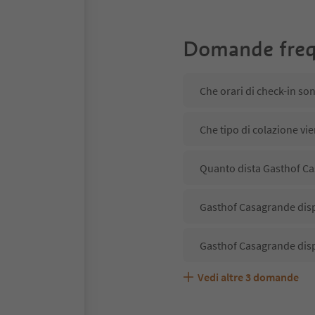
Domande freq
Che orari di check-in so
Che tipo di colazione vi
Quanto dista Gasthof Ca
Gasthof Casagrande disp
Gasthof Casagrande disp
Vedi altre
3
domande
Gasthof Casagrande acce
Quali servizi/attività s
Gli ospiti di Gasthof Ca