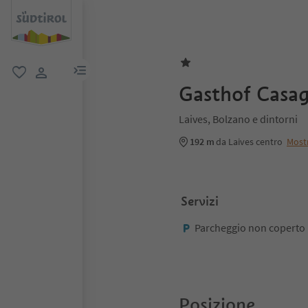
menu link
favoriti
user link
Gasthof Casa
Laives, Bolzano e dintorni
192 m
da Laives centro
Most
Servizi
Parcheggio non coperto
Posizione