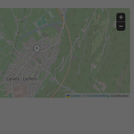
+
−
Leaflet
|
©
OpenStreetMap
Contributors