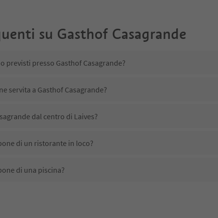
uenti su
Gasthof Casagrande
no previsti presso Gasthof Casagrande?
ene servita a Gasthof Casagrande?
sagrande dal centro di Laives?
one di un ristorante in loco?
one di una piscina?
tta animali domestici?
ono disponibili presso Gasthof Casagrande?
sagrande ricevono l'Alto Adige Guest Pass?